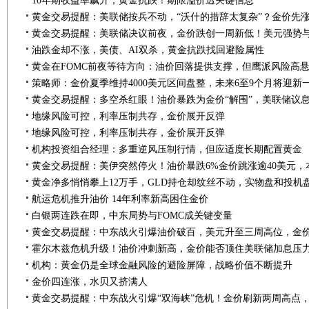
10年期收益率飙升，黄金抗跌！期限溢价透关键信息
油跌金却不涨，美债、AI双杀，黄金抗跌找回避险属性
黄金在FOMC前夜等待方向：油价回落提供支撑，但鹰派风险高
地缘风险可控，利率压制共存，金价展开反弹
地缘风险可控，利率压制共存，金价展开反弹
机构投资组合经理：多重逆风压制行情，但应适度长期配置黄金
黄金净多悄悄攀上12万手，GLD持仓却纹丝不动，实物盘和投机
航运危机推升油价 14年利率新高困住金价
白银两连跌在即，中东局势与FOMC成关键变量
霍尔木兹危机升级！油价冲刺新高，金价能否顶住美联储加息压
机构：黄金仍是全球金融风险的避险屏障，战略价值不断提升
金价四连涨，水贝又挤满人