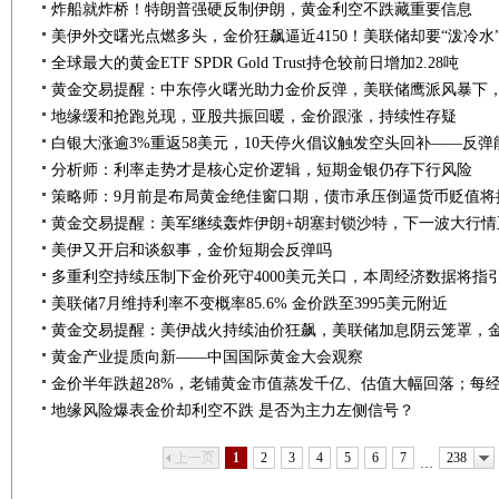
炸船就炸桥！特朗普强硬反制伊朗，黄金利空不跌藏重要信息
美伊外交曙光点燃多头，金价狂飙逼近4150！美联储却要“泼冷水
全球最大的黄金ETF SPDR Gold Trust持仓较前日增加2.28吨
地缘缓和抢跑兑现，亚股共振回暖，金价跟涨，持续性存疑
白银大涨逾3%重返58美元，10天停火倡议触发空头回补——反
分析师：利率走势才是核心定价逻辑，短期金银仍存下行风险
策略师：9月前是布局黄金绝佳窗口期，债市承压倒逼货币贬值将
黄金交易提醒：美军继续轰炸伊朗+胡塞封锁沙特，下一波大行情
美伊又开启和谈叙事，金价短期会反弹吗
多重利空持续压制下金价死守4000美元关口，本周经济数据将指
美联储7月维持利率不变概率85.6% 金价跌至3995美元附近
黄金产业提质向新——中国国际黄金大会观察
地缘风险爆表金价却利空不跌 是否为主力左侧信号？
上一页
下一页
1
2
3
4
5
6
7
238
…