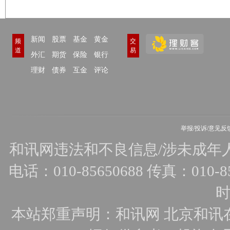
新闻
股票
基金
黄金
频
交
道
易
外汇
期货
保险
银行
理财
债券
互金
评论
举报/投诉/意见反
和讯网违法和不良信息/涉未成年人有害
电话：010-85650688 传真：010-856
时
本站郑重声明：和讯网 北京和讯