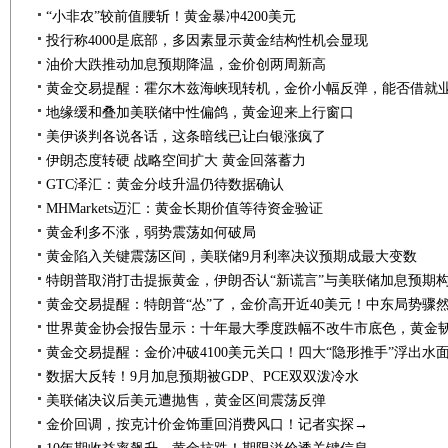
“小非农”较前值腰斩！黄金暴冲4200美元
投行称4000是底部，多因素显示黄金结构性机会显现
油价大跌推动加息预期降温，金价创两周新高
地缘缓和叠加美联储中性偏鸽，黄金迎来上行窗口
美伊谈判各说各话，这条暗线已让白银涨疯了
伊朗态度转硬 战略空间扩大 黄金回落蓄力
GTC泽汇：黄金分歧升温仍待数据确认
MHMarkets迈汇：黄金长期价值等待资金验证
黄金利多不涨，弱势震荡如何破局
黄金陷入关键震荡区间，美联储9月利率决议预期成最大变数
特朗普取消打击提振黄金，伊朗否认“新谎言”与美联储加息预期
世界黄金协会报告显示：十年最大季度跌幅不改牛市底色，黄金
数据大反转！9月加息预期被GDP、PCE双双泼冷水
美联储决议后美元遭抛售，黄金区间震荡反弹
金价回调，按克计价金饰重回消费风口！记者实探→