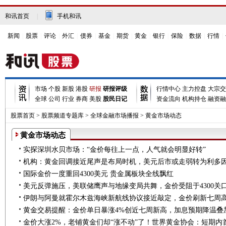
和讯首页
|
手机和讯
新闻
|
股票
|
评论
|
外汇
|
债券
|
基金
|
期货
|
黄金
|
银行
|
保险
|
数据
|
行情
|
市场
个股
新股
港股
研报
研报评级
行情中心
主力控盘
大宗交
全球
公司
行业
券商
美股
股民日记
资金流向
机构持仓
融资融
股票首页
>
股票频道专题库
>
全球金融市场播报
>
黄金市场动态
黄金市场动态
实探深圳水贝市场：“金价每往上一点，人气就会明显好转”
机构：黄金回调接近尾声是布局时机，美元后市或走弱转为利多
国际金价一度重回4300美元 贵金属板块全线飘红
伊朗与阿曼就霍尔木兹海峡新航线协议接近敲定，金价刷新七周