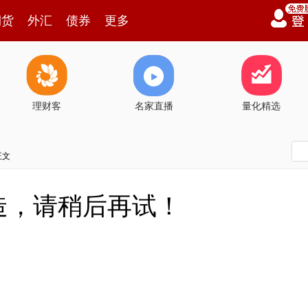
期货
外汇
债券
更多
理财客
名家直播
量化精选
正文
造，请稍后再试！