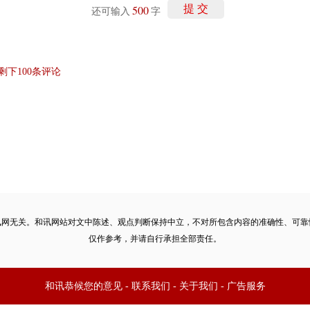
500
提 交
还可输入
字
剩下
100
条评论
讯网无关。和讯网站对文中陈述、观点判断保持中立，不对所包含内容的准确性、可靠
仅作参考，并请自行承担全部责任。
和讯恭候您的意见
-
联系我们
-
关于我们
-
广告服务