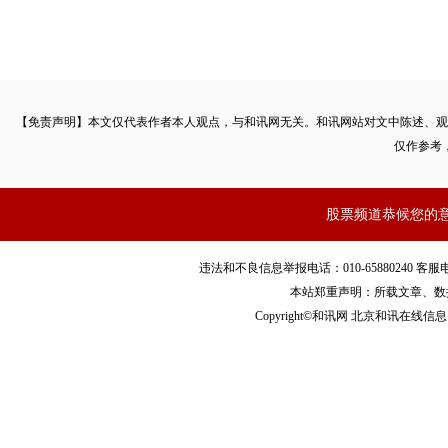
少。
“在美股单边大跌期间，特立独行的交易策略反而风险最大。”Iva
经济报道记者解释说，尤其在当前LP出资人日益看重投资组合
【免责声明】本文仅代表作者本人观点，与和讯网无关。和讯网站对文中陈述、观
率两大指标后，这类特立独行的交易策略反而会放大
基金净值
最
仅作参考
导致LP问责压力骤增。因此很多对冲基金都选择“按部就班”—
放大美股跌幅，反正彼此在趋同的避险抛售策略下，净值损失相
股票频道恭候您的
随之减轻不少。
违法和不良信息举报电话：010-65880240 客服电话：010
本站郑重声明：所载文章、数
21世纪经济报道记者了解到，部分希望在美股大跌期间打
Copyright©和讯网 北京和讯在线信息咨
机构也在尝试“不走寻常路”。比如他们通过自己别具一格的大
选
个股
与降低程序化交易模型交易频率，博取更长期稳健的投资
此外，部分投资机构则通过AI技术，“磨炼”程序化交易模