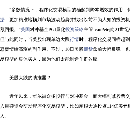
“多数情况下，程序化交易模型的确起到降本增效的作用，
据
，更加精准地预判市场波动趋势并找出以前不为人知的投资机
额回报。”
美国
对冲基金PGI量化
投资策略
主管IvanPetej向2
但与此同时，当美股出现单边大跌
行情
时，程序化交易同样起到
恐慌情绪高涨的副作用。不过，10日美股
期货
盘前大幅反弹，也
易模型的集体买入，因为他们太能制造羊群效应。
美股大跌的助推器？
近年以来，华尔街众多投行与对冲基金一面大幅削减股票交
入巨额资金研发程序化交易模型，比如摩根大通投资114亿美元
人。