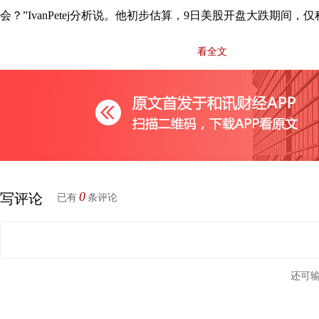
会？”IvanPetej分析说。他初步估算，9日美股开盘大跌期间
抛售的美股与相关衍生品资金规模就超过250亿美元。
看全文
交易模型的“策略多元化”征途
3月9日美股大跌之所以触发熔断，很大程度源自油价大跌
涨，驱动程序化交易模型在美股开盘后集体大举抛售美股所致。
0
写评论
已有
条评论
尽管程序化交易模型有如此大的“杀跌”弊端，但不少华尔
离不弃。21世纪经济报道记者多方了解到，尽管程序化交易模
再度饱受争议，多数华尔街投资机构依然对它情有独钟。毕竟，
程序化交易模型采取类似的交易策略时，他们交易出错的几率自
还可
有机构在美股大跌期间的
业绩
损失幅度“相差不多”，令LP出资