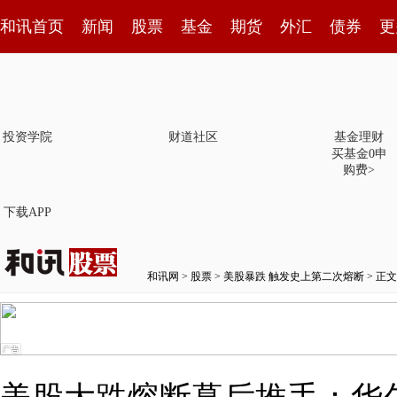
和讯首页
新闻
股票
基金
期货
外汇
债券
更
投资学院
财道社区
基金理财
买基金0申
购费>
下载APP
和讯网
>
股票
>
美股暴跌 触发史上第二次熔断
> 正文