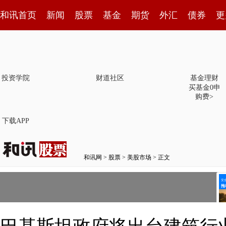
和讯首页
新闻
股票
基金
期货
外汇
债券
更
投资学院
财道社区
基金理财
买基金0申
购费>
下载APP
和讯网
>
股票
>
美股市场
> 正文