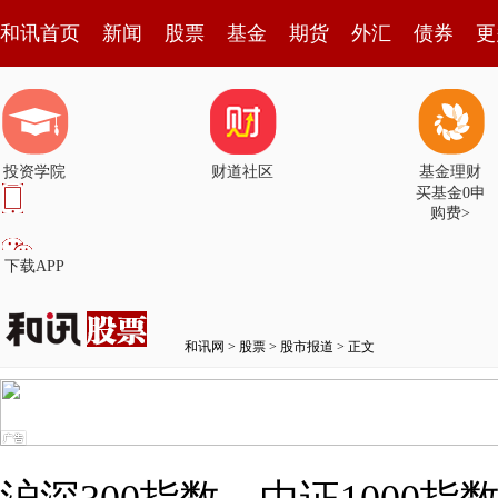
和讯首页
新闻
股票
基金
期货
外汇
债券
更
投资学院
财道社区
基金理财
买基金0申
购费>
下载APP
和讯网
>
股票
>
股市报道
> 正文