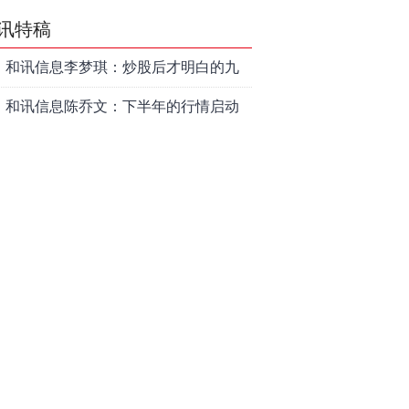
讯特稿
和讯信息李梦琪：炒股后才明白的九
个人生道理
和讯信息陈乔文：下半年的行情启动
了
和讯信息张平：A股4连阳后，踏空怎
么办？结构性回补！
和讯信息高璐明：深夜利好！不加息
了？周一还能涨吗？
和讯信息房勇：数据利好，下周一应
对方案
和讯信息代国飞：看懂这3种十字星k
线形态
和讯信息吕妮蔓：下周开盘这三个方
向，还有仓位的朋友一定要拿稳了
炒股终极奥义：禁止跟任何股票“谈恋
爱”
茅台提价后20天：资本市场抢跑，磨