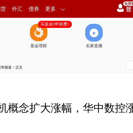
期货
外汇
债券
更多
买基金0申购费>
基金理财
名家直播
股市报道
> 正文
业母机概念扩大涨幅，华中数控