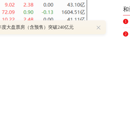
和
1
6年度大盘票房（含预售）突破240亿元
2
（责任编辑： HN666）
3
举报
4
5
6
7
8
跟帖用户自律公约
9