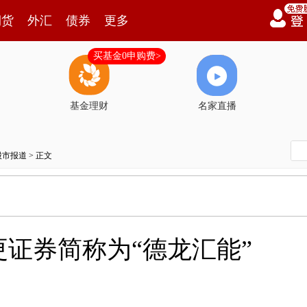
期货
外汇
债券
更多
买基金0申购费>
基金理财
名家直播
股市报道
> 正文
证券简称为“德龙汇能”