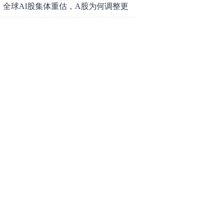
底属于现实
全球AI股集体重估，A股为何调整更
深，却率先反弹？
staff.hexun.com(发送时#改为@)
择需谨慎。
风险提示
质证书[乙测资字11513208]
广播电视节目制作经营
00216号
京ICP备10021077号