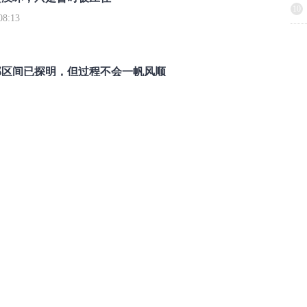
10
8:13
部区间已探明，但过程不会一帆风顺
7:48
举报/投诉/意见反馈
-
联系我们
-
关于我们
-
广告服务
话：010-65880240 客服电话：010-85650688 传真：010-85650844 邮箱：yhts#
讯网 北京和讯在线信息咨询服务有限公司所载文章、数据仅供参考，投资有风险，选
信业务经营许可证[B2-20090331]
广告经营许可证[京海工商广字第0407号]
乙级测绘资
[2014]0945-245号
]
药品医疗器械网络信息服务备案-（京）网药械信息备字（2023）第