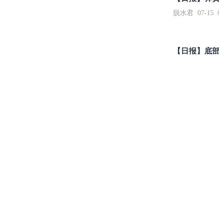
脱水君 07-15 0
【日报】底
脱水君 07-14 0
和讯网违法和不良信息/涉未成年人有害信息举报电
本站郑重声明：和
[
京ICP证100713号
]
互联网新闻信息服务许可
增值电
许可证（京）字第707号
[
京网文