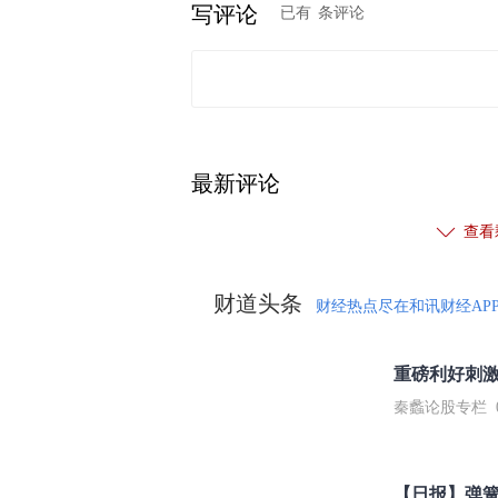
写评论
已有
条评论
最新评论
查看
财道头条
财经热点尽在和讯财经AP
秦蠡论股专栏 07-
【日报】弹