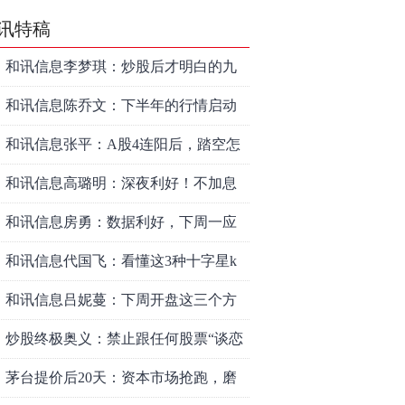
讯特稿
和讯信息李梦琪：炒股后才明白的九
个人生道理
和讯信息陈乔文：下半年的行情启动
了
和讯信息张平：A股4连阳后，踏空怎
么办？结构性回补！
和讯信息高璐明：深夜利好！不加息
了？周一还能涨吗？
和讯信息房勇：数据利好，下周一应
对方案
和讯信息代国飞：看懂这3种十字星k
线形态
和讯信息吕妮蔓：下周开盘这三个方
向，还有仓位的朋友一定要拿稳了
炒股终极奥义：禁止跟任何股票“谈恋
爱”
茅台提价后20天：资本市场抢跑，磨