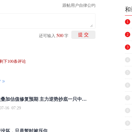
跟帖用户自律公约
和
1
500
提 交
2
还可输入
字
3
4
剩下
100
条评论
5
P
6
7
重磅利好刺激叠加估值修复预期 主力逆势抄底一只中药龙头股
16 07:29
8
9
簧没坏，只是暂时被压住