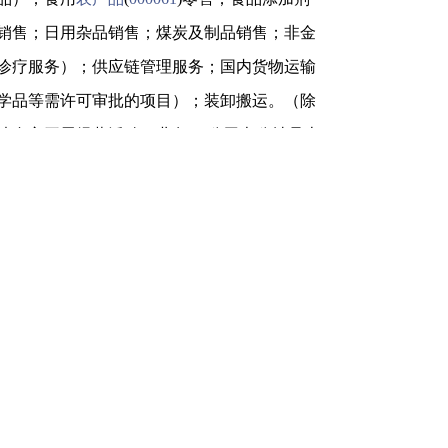
销售；日用杂品销售；煤炭及制品销售；非金
诊疗服务）；供应链管理服务；国内货物运输
学品等需许可审批的项目）；装卸搬运。（除
法自主开展经营活动）业务。 公司办公址是上
控广场T1楼21层，公司网址是
控制人是俞倪荣;谢雨彤，持有公司股份13514万股,
最近公布一期定期报告为2021半年度报告，实现
同比下降66.782%，净利润-326.04万元 ，每
量1.166元，每股未分配利润0.5846元。
1年09月03日，当日收盘价格为17.14元，最高
成交447.81万股，日换手率 0.868% ，静态市
通市值88.45亿元。