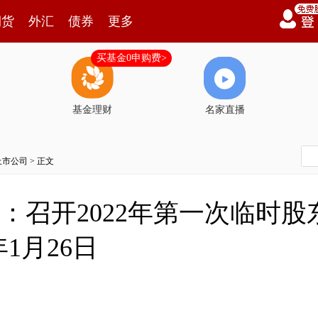
期货
外汇
债券
更多
买基金0申购费>
基金理财
名家直播
上市公司
> 正文
32)：召开2022年第一次临时
1月26日