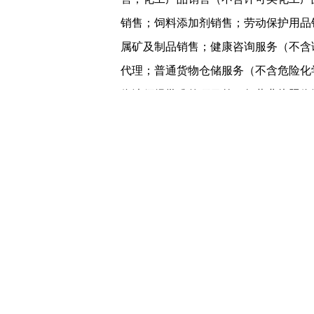
销售；饲料添加剂销售；劳动保护用品
属矿及制品销售；健康咨询服务（不含
代理；普通货物仓储服务（不含危险化
依法须经批准的项目外，凭营业执照依
海市浦东新区世纪大道1788-1800号金
www.hdky600532.com，公司实际
比例为26.19 %，为家族控制。 公司
每股收益为-0.01元，营业收入6.62亿元，
股净资产3.6436元，产生每股经营现金流
600532 未来股份
股票
最近交易日为202
成交价17.67元，最低成交价17.02元，共
盈率为403.86倍，总市值88.45亿元，流