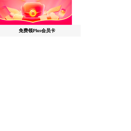
讯特稿
和讯信息房勇：数据利好，下周一应
对方案
和讯信息代国飞：看懂这3种十字星k
线形态
和讯信息吕妮蔓：下周开盘这三个方