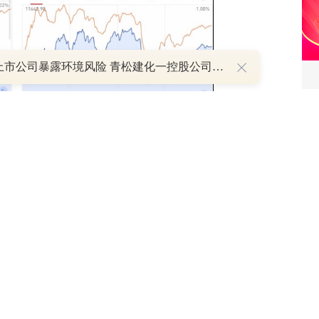
21家上市公司暴露环境风险 青松建化一控股公司被罚超百万元，公司回应已完成整改｜A股绿色报告
和
1
2
3
造、航运港口等涨幅居前，教育、农牧饲