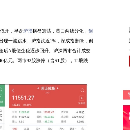
低开，早盘
沪指
横盘震荡，黄白两线分化，
创
出现一波跳水，沪指跌近1%，深成指翻绿，创
随后A股便企稳逐步回升。沪深两市合计成交
.46亿元。两市92股涨停（含ST股），15股跌