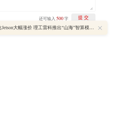
500
提 交
还可输入
字
英伟达Jetson大幅涨价 理工雷科推出“山海”智算模组提供国产替代方案
P
重磅利好刺激叠加估值修复预期 主力逆势抄底一只中药龙头股
16 07:29
簧没坏，只是暂时被压住
8:13