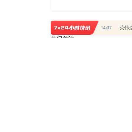
14:37
热门关注
财道头条
财经热点尽在和讯财经AP
秦蠡论股专栏 07-
【日报】弹
脱水君 07-15 0