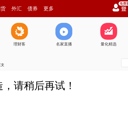
期货
外汇
债券
更多
理财客
名家直播
量化精选
正文
造，请稍后再试！