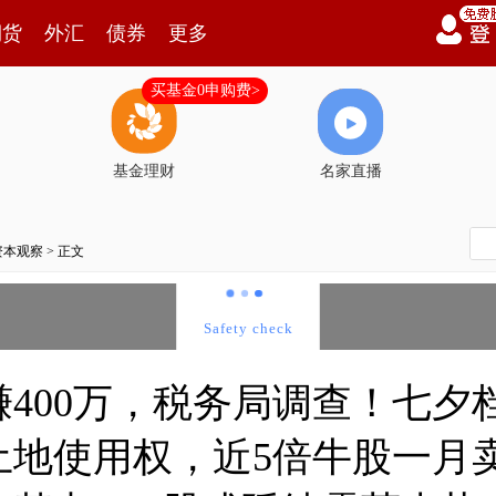
期货
外汇
债券
更多
买基金0申购费>
基金理财
名家直播
资本观察
> 正文
400万，税务局调查！七夕
地使用权，近5倍牛股一月卖