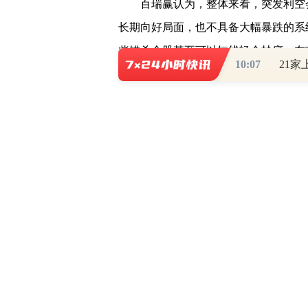
百瑞赢认为，整体来看，突发利空会
长期向好局面，也不具备大幅暴跌的系
些错杀个股甚至可以短线轻仓抄底。在
10:07
的投资者可以把握机会。但是昨天来说
以轻仓介入，但是不能过分追高，市场
外围方面，
美股
三大指数收盘涨跌
道指
跌0.26%。尚乘数科跌超27%，总市
洲主要股指集体收涨，德国DAX30指数涨
低。WTI 9月跌2.34%，布伦特10月跌2.
重要消息：
1、央行上海总部召开2022年下半