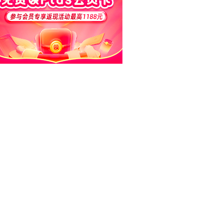
讯特稿
和讯信息房勇：数据利好，下周一应
对方案
和讯信息代国飞：看懂这3种十字星k