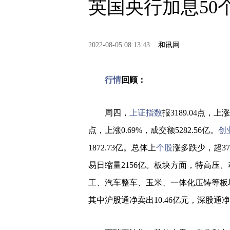
英国央行加息50
2022-08-05 08:13:43
和讯网
行情
回顾：
周四，
上证指数
报3189.04点，上涨
点，上涨0.69%，成交额5282.56亿。
创
1872.73亿。总体上
个股
涨多跌少，超37
易日缩量2156亿。板块方面，特高压
工、汽车整车、玉米、一体化压铸等板块
其中沪股通净卖出10.46亿元，深股通净卖