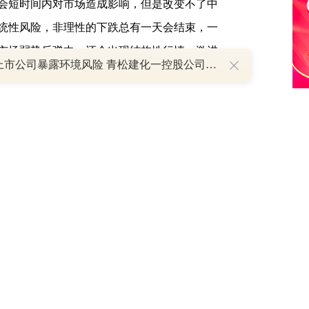
短时间内对市场造成影响，但是改变不了中
统性风险，非理性的下跌总有一天会结束，一
市场弱势反弹中，还会出现结构性行情，激进
21家上市公司暴露环境风险 青松建化一控股公司被罚超百万元，公司回应已完成整改｜A股绿色报告
市场人气依旧不足，稳定性不够，现在或许可
一天不放量，就一天不会稳定。
不一，
纳指
涨0.41%，
标普500指数
跌0.08%，
值1480.36亿美元，单日蒸发约555亿美元。欧
0.54%。国际原油
期货
结算价创逾半年新
75%。
和
1
2
年工作会议。会议要求，下半年继续稳妥实施
房