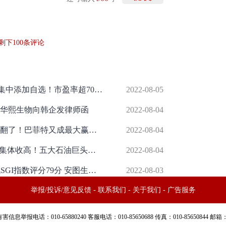
剩下
100
条评论
和讯自选股日报|电力设备板块9股被集中添加自选！市盈率超700倍，次新股华大九天5天上涨220%
2022-08-05
华熙生物向韩企发律师函
2022-08-04
三个月大赚3700亿，五大石油巨头赚翻了！巴菲特又成最大赢家？拜登：比上帝赚得还多
2022-08-04
李嘉诚"史诗级妖股"熔断闪崩，美股集体收高！五大石油巨头三个月大赚3700亿，外资连续5日买入"果链"龙头；8月内外部不确定性增多，A股或将持续震荡
2022-08-04
和讯SGI公司|应收账款再创新高 和讯SGI指数评分79分 安图生物盈利能力下滑
2022-08-03
举报/投诉/意见反馈
-
联系我们
-
关于我们
-
广告服务
话：010-65880240 客服电话：010-85650688 传真：010-85650844 邮箱：yhts#