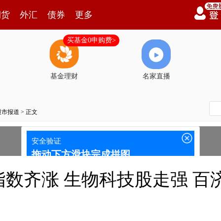
期货
外汇
债券
更多
买基金0申购费>
基金理财
名家直播
股市报道
> 正文
数齐涨 生物科技股走强 百