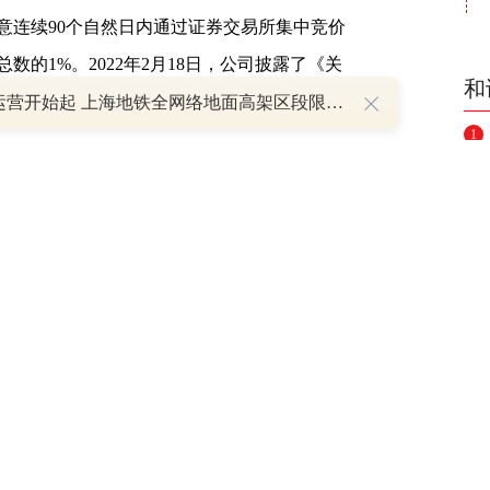
意连续90个自然日内通过证券交易所集中竞价
的1%。2022年2月18日，公司披露了《关
和
减持股份达到1%暨减持计划数量过半的进展公
明日运营开始起 上海地铁全网络地面高架区段限速运行
1
2
摘要，和讯网登载此文出于传递更多信息之目
3
述。文章内容和数据仅供参考，不构成投资建
4
5
（责任编辑：宋政 HN002）
6
举报
7
8