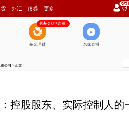
期货
外汇
债券
更多
买基金0申购费>
基金理财
名家直播
上市公司
> 正文
231)：控股股东、实际控制人