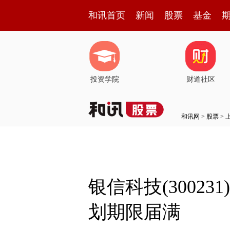
和讯首页
新闻
股票
基金
投资学院
财道社区
和讯网
>
股票
>
银信科技(300
划期限届满