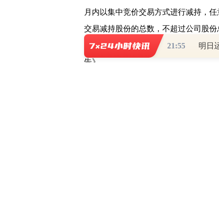
月内以集中竞价交易方式进行减持，任
交易减持股份的总数，不超过公司股份总数
于控股股东、实际控制人的一致行动人
21:55
告》。
【和讯声明】此消息系该公司公告内容
的，并不意味着赞同其观点或证实其描
议。投资者据此操作，风险自担。