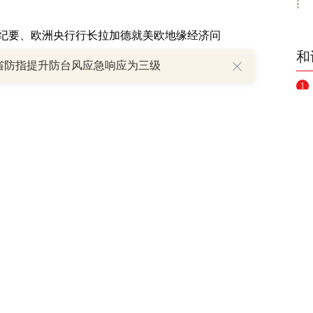
要、欧洲央行行长拉加德就美欧地缘经济问
和
省防指提升防台风应急响应为三级
1
主持与美国芝加哥联储主席埃文斯的讨论
2
话、2022年FOMC票委、圣路易斯联储主席
3
4
夫兰联储主席梅斯特和欧洲央行首席经济学家连
5
组会议、美联储副主席布雷纳德就金融稳定性
6
价格飙升问题
7
8