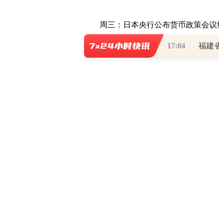
周三：日本央行公布货币政策会议纪
题发表讲话
17:04
福建
周四：英国央行货币政策委员丁格拉
会，埃文斯就经济现状与货币政策发表讲
布拉德就美国经济前景发表讲话
周五：2022年FOMC票委、克利
恩一起出席一场关于货币政策的专家小
发表讲话、欧盟能源部长开会讨论能源
2、重要数据