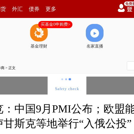
期货
外汇
债券
更多
买基金0申购费>
基金理财
名家直播
券商
> 正文
：中国9月PMI公布；欧盟
甘斯克等地举行“入俄公投”