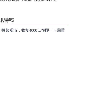
讯特稿
投顾观市：收复4000点在即，下周重
点看消费？
和讯信息刘彦军：回踩是新的布局机
会
和讯信息魏玉根：梳理盘面里被错杀
的品种
和讯信息赵冰忆：后续行情大概率会
以高频震荡作为主要运行形式
和讯信息刘文博：小票风格逐步追上
了大票上涨节奏
和讯信息李聪：下周观察反弹的持续
时长、最终反弹高度
和讯信息魏玉根：首选方向就是PCB
和讯信息王培成：硬科技方向走出了