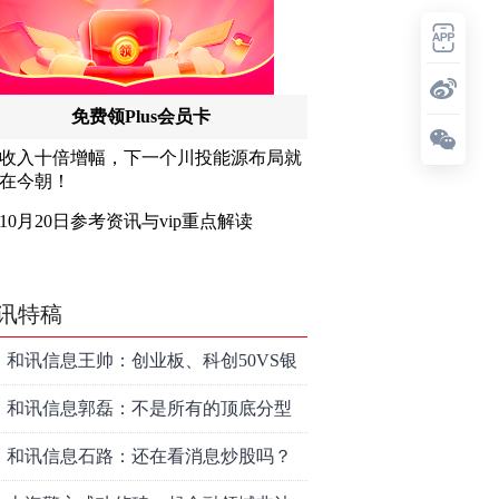
讯特稿
和讯信息王帅：创业板、科创50VS银
行，底部区间与顶部区间
和讯信息郭磊：不是所有的顶底分型
都是顶底！
和讯信息石路：还在看消息炒股吗？