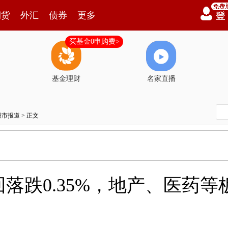
期货
外汇
债券
更多
买基金0申购费>
基金理财
名家直播
股市报道
> 正文
落跌0.35%，地产、医药