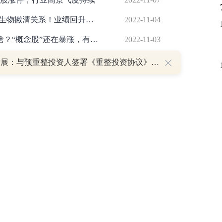
和讯SGI公司|供销社概念火爆，雪榕生物撇清关系！业绩回升、亏损扭转，盈利能力仍不稳定
2022-11-04
一年销售超6万亿，供销社究竟卖的啥？“概念股”还在暴涨，有的已连续4天涨停
2022-11-03
连续4涨停！这个概念，多股涨嗨了！沪指盘中失守3000点，港股也回调，疫苗巨头跌超30%，啥情况？
2022-11-03
*ST发展：与预重整投资人签署《重整投资协议》 股票复牌
P
重磅利好刺激叠加估值修复预期 主力逆势抄底一只中药龙头股
16 07:29
簧没坏，只是暂时被压住
8:13