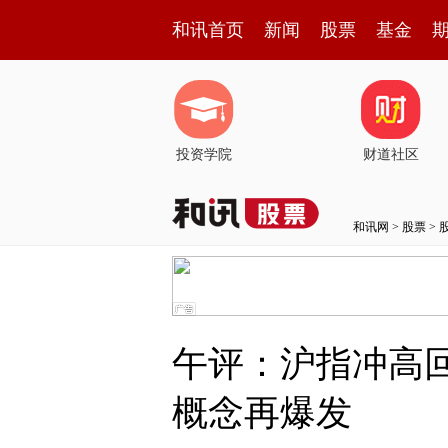
和讯首页
新闻
股票
基金
投资学院
财道社区
和讯网
>
股票
>
午评：沪指冲高回
概念再爆发