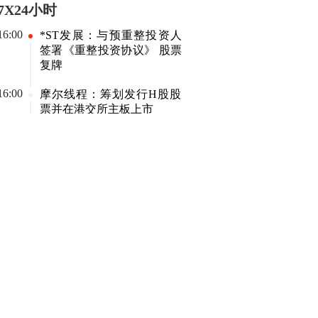
7X24小时
16:00
*ST发展：与预重整投资人
签署《重整投资协议》 股票
复牌
16:00
摩尔线程：筹划发行H股股
票并在港交所主板上市
15:59
宁夏建材：拟1亿元—2亿元
回购公司股份
15:55
北化股份：上半年净利润
2.25亿元 同比增长111.09%
15:49
华智数媒：上半年净利润
4259.92万元 同比扭亏