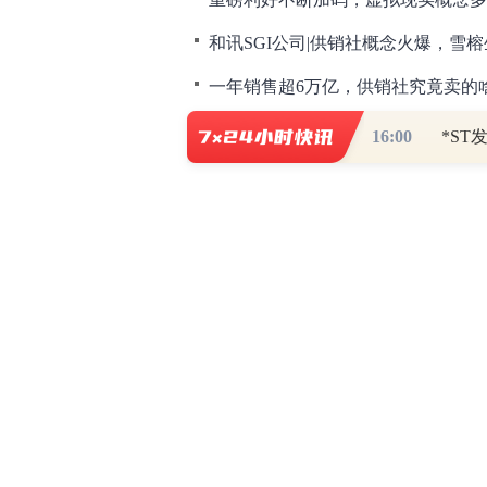
16:00
财道头条
财经热点尽在和讯财经AP
秦蠡论股专栏 07-
【日报】弹
脱水君 07-15 0