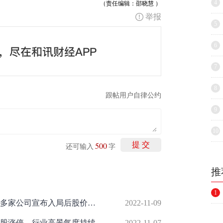
4
（责任编辑：邵晓慧 ）
举报
5
6
7
8
跟帖用户自律公约
9
10
500
提 交
还可输入
字
推
1
概念龙头8天7板，元宇宙分支崛起，多家公司宣布入局后股价上涨！四部门联合发布重磅利好，绿色建材发展空间巨大，绩优股名单请收藏
2022-11-09
股涨停，行业高景气度持续
2022-11-07