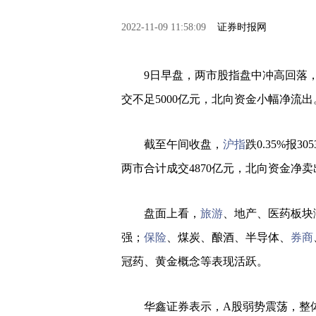
2022-11-09 11:58:09
证券时报网
9日早盘，两市股指盘中冲高回落
交不足5000亿元，北向资金小幅净流出
截至午间收盘，
沪指
跌0.35%报3
两市合计成交4870亿元，北向资金净卖出
盘面上看，
旅游
、地产、医药板块
强；
保险
、煤炭、酿酒、半导体、
券商
冠药、黄金概念等表现活跃。
华鑫证券表示，A股弱势震荡，整体