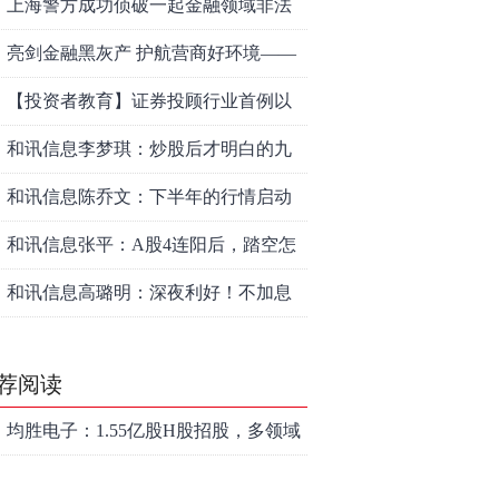
上海警方成功侦破一起金融领域非法
代理维权敲诈勒索案件
亮剑金融黑灰产 护航营商好环境——
上海普陀严打“代理维权”敲诈犯罪、筑
【投资者教育】证券投顾行业首例以
牢金融法治屏障
敲诈勒索罪定罪的非法代理维权案二
和讯信息李梦琪：炒股后才明白的九
审宣判，主犯获刑五年
个人生道理
和讯信息陈乔文：下半年的行情启动
了
和讯信息张平：A股4连阳后，踏空怎
么办？结构性回补！
和讯信息高璐明：深夜利好！不加息
了？周一还能涨吗？
荐阅读
均胜电子：1.55亿股H股招股，多领域
发展势头好