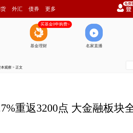
期货
外汇
债券
更多
买基金0申购费>
基金理财
名家直播
资本观察
> 正文
7%重返3200点 大金融板块