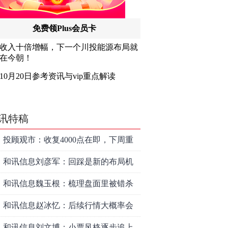
讯特稿
投顾观市：收复4000点在即，下周重
点看消费？
和讯信息刘彦军：回踩是新的布局机
会
和讯信息魏玉根：梳理盘面里被错杀
的品种
和讯信息赵冰忆：后续行情大概率会
以高频震荡作为主要运行形式
和讯信息刘文博：小票风格逐步追上