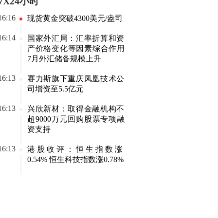
7X24小时
前。盘面上，创新药板块低开高走，持续爆发，
博腾股份、百普赛斯、瑞康医药、哈三联、百花
16:16
现货黄金突破4300美元/盎司
医药等十余股涨停，药石科技、皓元医药、华兰
16:14
国家外汇局：汇率折算和资
医药等十余股涨超10%。PCB概念板块亦表现强
产价格变化等因素综合作用
势，一博科技、宝鼎科技、景旺电子、生益电
7月外汇储备规模上升
子、红板科技等十余股涨停，胜宏科技、南亚新
材、中富电路、铜冠铜箔涨幅居前。电子化学品
16:13
赛力斯旗下重庆凤凰技术公
板块震荡走高，方邦股份涨停，唯特偶、莱特广
司增资至5.5亿元
电、天承科技、宏昌电子涨幅居前。数字货币板
16:13
兴欣新材：取得金融机构不
块表现低迷，吉大正元、高伟达、天融信跌幅居
超9000万元回购股票专项融
前。游戏板块回调，大晟文化、凯撒文化盘中跌
资支持
停，盛天网络、中青宝、电魂网络跟跌。；2.稳
了稳了；3.今天就聊到这吧，下周见；
16:13
港股收评：恒生指数涨
0.54% 恒生科技指数涨0.78%