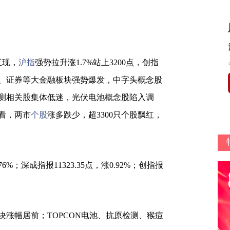
互现，
沪指
强势拉升涨1.7%站上3200点，创指
、证券等大金融板块强势爆发，中字头概念股
测相关股集体低迷，光伏电池概念股陷入调
看，两市
个股
涨多跌少，超3300只个股飘红，
76%；深成指报11323.35点，涨0.92%；创指报
涨幅居前；TOPCON电池、抗原检测、猴痘