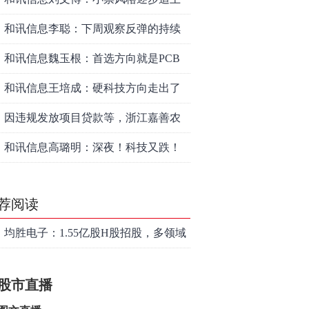
了大票上涨节奏
和讯信息李聪：下周观察反弹的持续
时长、最终反弹高度
和讯信息魏玉根：首选方向就是PCB
和讯信息王培成：硬科技方向走出了
一波力度较强的反弹
因违规发放项目贷款等，浙江嘉善农
村商业银行股份有限公司被罚款230万
和讯信息高璐明：深夜！科技又跌！
元
今天会跌吗？
荐阅读
均胜电子：1.55亿股H股招股，多领域
发展势头好
股市直播