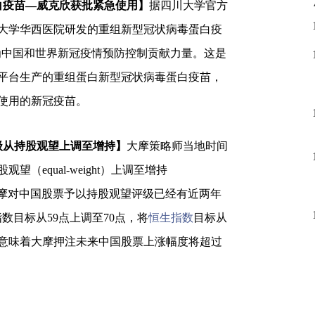
白疫苗—威克欣获批紧急使用】
据四川大学官方
大学华西医院研发的重组新型冠状病毒蛋白疫
为中国和世界新冠疫情预防控制贡献力量。这是
平台生产的重组蛋白新型冠状病毒蛋白疫苗，
使用的新冠疫苗。
级从持股观望上调至增持】
大摩策略师当地时间
（equal-weight）上调至增持
以来，大摩对中国股票予以持股观望评级已经有近两年
指数目标从59点上调至70点，将
恒生指数
目标从
数目标意味着大摩押注未来中国股票上涨幅度将超过