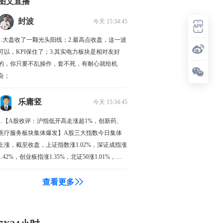
图文直播
封波
今天 15:34:45
1.大盘收了一颗光头阳线；2.最高点收盘，这一波
可以，KPI保住了；3.其实电力板块是相对友好
的，你只要不乱操作，套不死，有耐心就给机
会；
乐庸竖
今天 15:34:45
1.【A股收评：沪指低开高走涨超1%，创新药、
医疗服务板块集体爆发】A股三大指数今日集体
上涨，截至收盘，上证指数涨1.02%，深证成指涨
1.42%，创业板指涨1.35%，北证50涨1.01%，科
创50指数涨2.51%。全市场成交额26834亿元，较
上日放量1359亿元，全市场超2800只个股上涨。
查看更多
板块题材上，医疗服务、元件、创新药、PCB概
念、电子化学品板块涨幅居前；数字货币、软件
开发、游戏、数据安全、移动支付板块跌幅居