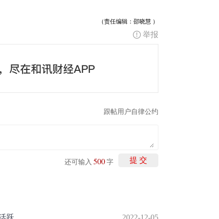
（责任编辑：邵晓慧 ）
举报
跟帖用户自律公约
500
提 交
还可输入
字
天活跃
2022-12-05