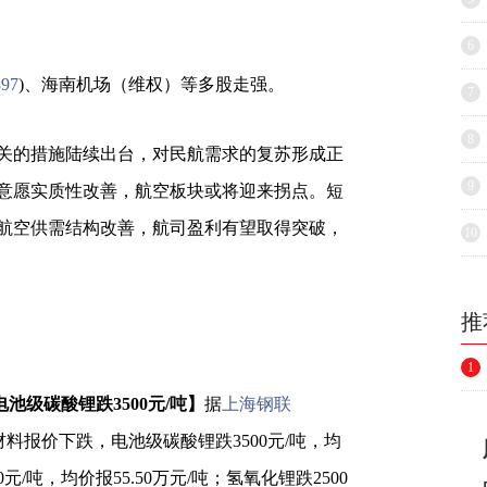
6
897
)、海南机场（维权）等多股走强。
7
8
关的措施陆续出台，对民航需求的复苏形成正
9
意愿实质性改善，航空板块或将迎来拐点。短
航空供需结构改善，航司盈利有望取得突破，
10
推
1
池级碳酸锂跌3500元/吨】
据
上海钢联
料报价下跌，电池级碳酸锂跌3500元/吨，均
0元/吨，均价报55.50万元/吨；氢氧化锂跌2500