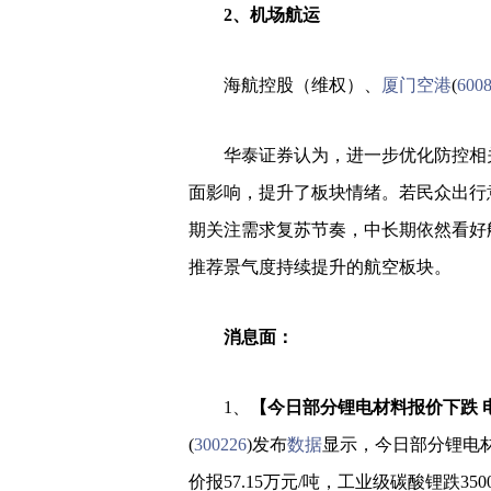
2、机场航运
海航控股（维权）、
厦门空港
(
600
华泰证券认为，进一步优化防控相
面影响，提升了板块情绪。若民众出行
期关注需求复苏节奏，中长期依然看好
推荐景气度持续提升的航空板块。
消息面：
1、
【今日部分锂电材料报价下跌 电
(
300226
)发布
数据
显示，今日部分锂电材
价报57.15万元/吨，工业级碳酸锂跌350