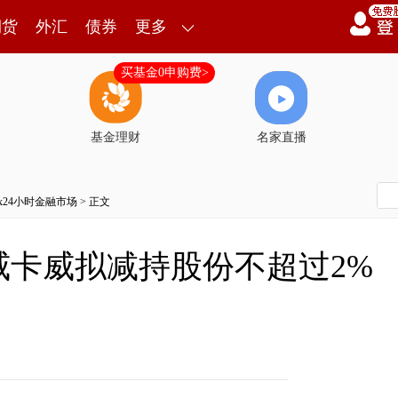
期货
外汇
债券
更多
买基金0申购费>
基金理财
名家直播
7x24小时金融市场
> 正文
威卡威拟减持股份不超过2%