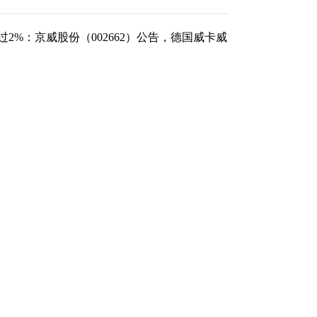
2%：京威股份（002662）公告，德国威卡威
（责任编辑：李显杰 ）
跟帖用户自律公约
500
提 交
还可输入
字
剩下
100
条评论
举报/投诉/意见反馈
-
联系我们
-
关于我们
-
广告服务