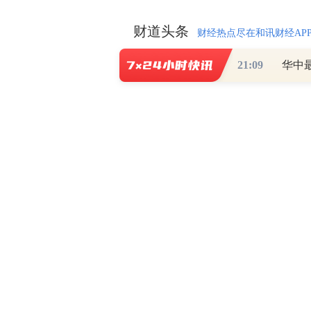
财道头条
财经热点尽在和讯财经AP
21:09
华中
秦蠡论股专栏 07-
【日报】弹
脱水君 07-15 0
【日报】底
脱水君 07-14 0