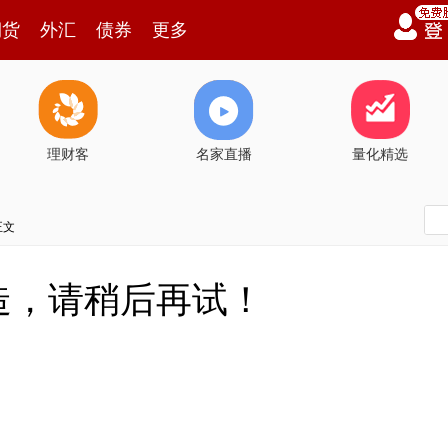
期货
外汇
债券
更多
理财客
名家直播
量化精选
正文
造，请稍后再试！