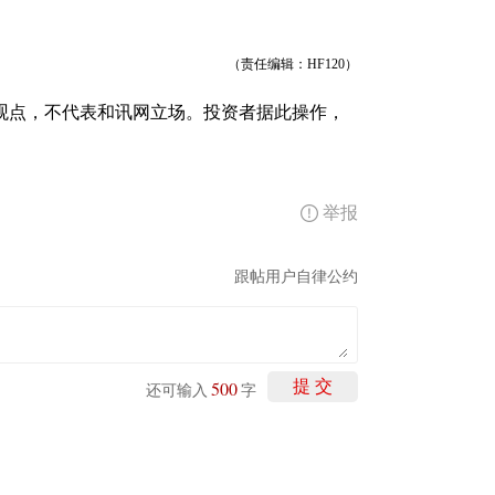
（责任编辑：HF120）
观点，不代表和讯网立场。投资者据此操作，
举报
跟帖用户自律公约
500
提 交
还可输入
字