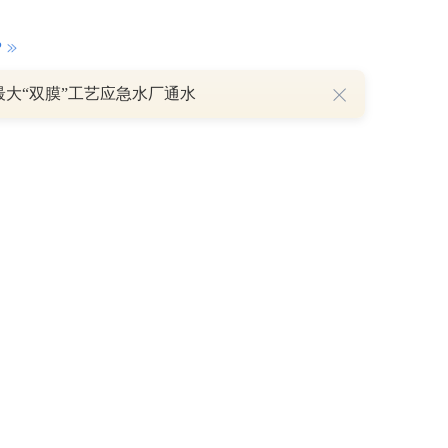
P
最大“双膜”工艺应急水厂通水
重磅利好刺激叠加估值修复预期 主力逆势抄底一只中药龙头股
16 07:29
簧没坏，只是暂时被压住
8:13
部区间已探明，但过程不会一帆风顺
7:48