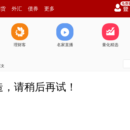
期货
外汇
债券
更多
理财客
名家直播
量化精选
正文
造，请稍后再试！