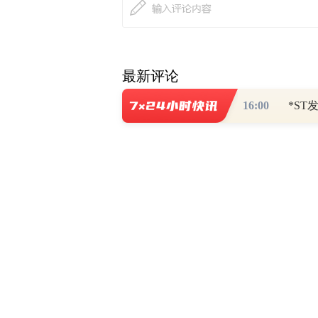
最新评论
16:00
查看
热门关注
财道头条
财经热点尽在和讯财经AP
秦蠡论股专栏 07-
【日报】弹