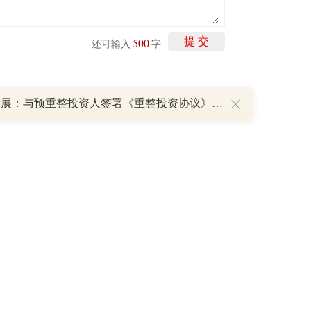
500
提 交
还可输入
字
*ST发展：与预重整投资人签署《重整投资协议》 股票复牌
剩下
100
条评论
P
重磅利好刺激叠加估值修复预期 主力逆势抄底一只中药龙头股
16 07:29
簧没坏，只是暂时被压住