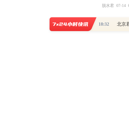
脱水君 07-14 0
18:32
北京
【免责声明】本文仅代表作者本人观点，与和
和讯网违法和不良信息/涉未成年人有害信
本站郑
Co