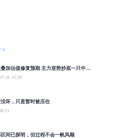
P
重磅利好刺激叠加估值修复预期 主力逆势抄底一只中药龙头股
16 07:29
簧没坏，只是暂时被压住
8:13
部区间已探明，但过程不会一帆风顺