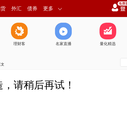
期货
外汇
债券
更多
理财客
名家直播
量化精选
正文
造，请稍后再试！