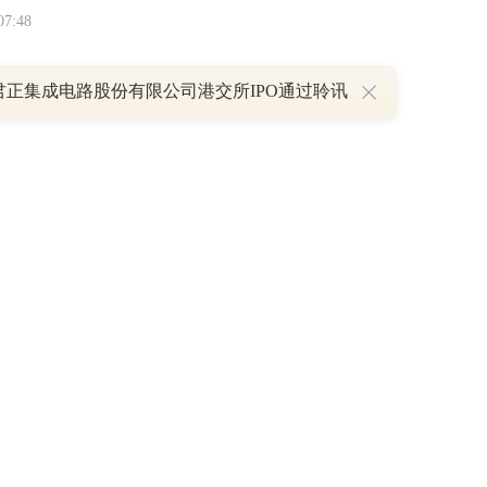
7:48
君正集成电路股份有限公司港交所IPO通过聆讯
讯网无关。和讯网站对文中陈述、观点判断保持中立，不对所包含内容的准确性、可靠
仅作参考，并请自行承担全部责任。
和讯恭候您的意见
-
联系我们
-
关于我们
-
广告服务
息举报电话：010-65880240 客服电话：010-85650688 传真：010-85650844 邮箱：
重声明：所载文章、数据仅供参考，投资有风险，选择需谨慎。
风险提示
京ICP备100
pyright©和讯网 北京和讯在线信息咨询服务有限公司 All Rights Reserved 版权所有 复