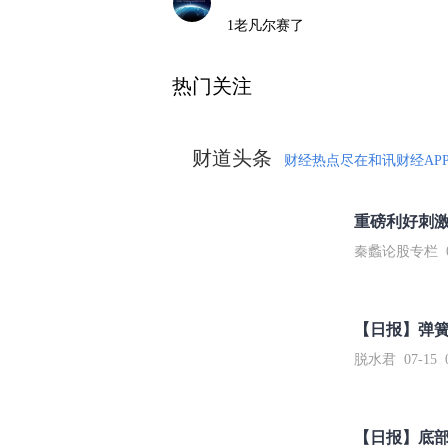
1老凡尔赛了
热门关注
财道头条
财经热点尽在和讯财经AP
秦蠡论股专栏 07-
【日报】弹
脱水君 07-15 0
【日报】底