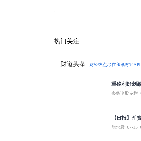
热门关注
财道头条
财经热点尽在和讯财经AP
秦蠡论股专栏 07-
【日报】弹
脱水君 07-15 0