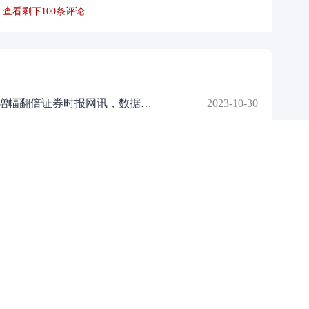
查看剩下
100
条评论
今日271股公布三季报29股净利润增幅翻倍证券时报网讯，数据宝统计，10月30日共有271家公司公布2023年三季报，其中148家净利润同比增长，123家下降，160家营业收入同比增长，111家下降，净利润和营业收入同时增长的公司有嘉美包装等117家，利润收入均下降的有美达股份等80家，业绩增幅翻倍的公司有29家，其中嘉美包装增幅最大，达7489.83%
2023-10-30
中远海发、中国能建等10亿成立新公司含AI软件开发业务证券时报e公司讯，企查查APP显示，近日，绿水新航科技有限公司成立，法定代表人为明东，注册资本10亿元，经营范围包含
2023-10-30
9只创业板股最新股东户数降逾一成证券时报网讯，证券时报?数据宝统计显示，178只创业板股公布了10月20日股东户数，与上期（10月10日）比，股东户数下降的有81只，其中股东户数降幅超一成的有9只
2023-10-30
期 主业盈利能力提升
2023-10-30
永和股份(605020)：产品放量助力营收增长19% 稳步推进重点项目建设
2023-10-30
P