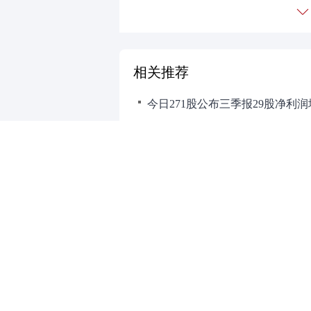
相关推荐
老凤祥(600612)：Q3业绩超预
财道头条
财经热点尽在和讯财经AP