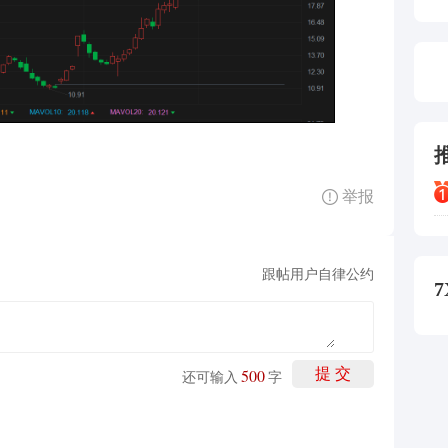
举报
跟帖用户自律公约
7
500
提 交
还可输入
字