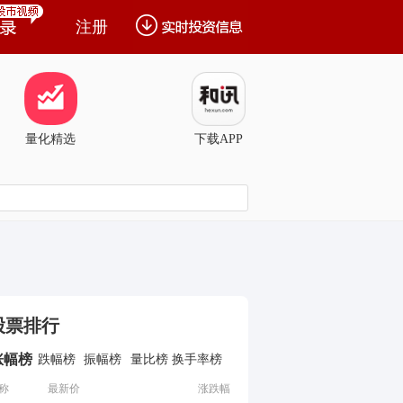
注册
量化精选
下载APP
股票排行
涨幅榜
跌幅榜
振幅榜
量比榜
换手率榜
称
最新价
涨跌幅