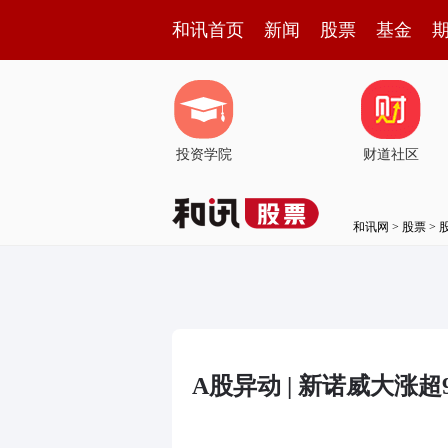
和讯首页
新闻
股票
基金
投资学院
财道社区
和讯网
>
股票
>
A股异动 | 新诺威大涨