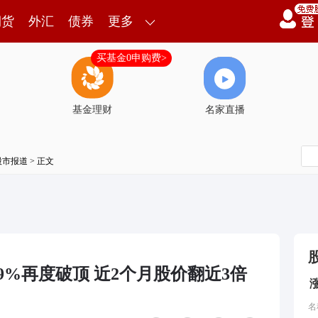
期货
外汇
债券
更多
买基金0申购费>
基金理财
名家直播
股市报道
> 正文
超9%再度破顶 近2个月股价翻近3倍
名