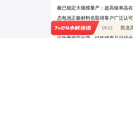
极已稳定大规模量产；超高镍单晶在
态电池正极材料也取得客户广泛认可
19:12
度也取得积极进展。锰铁锂方面，公司
已批量稳定出货，锰铁锂产品已经全
市场的全年出货占比可达20%以上
性能得到客户广泛认可，目前已经完
正式发布全球化战略，产能覆盖全球
略，将产能拓展到全球，材料直达全球
极材料以及2 万吨/年磷酸盐产能，并
美项目也于2023 年正式启动，预计20
产能。此外，公司也正在积极寻求拓
投资建议：公司高镍及超高镍系列
续扩大高镍材料竞争优势的同时，围