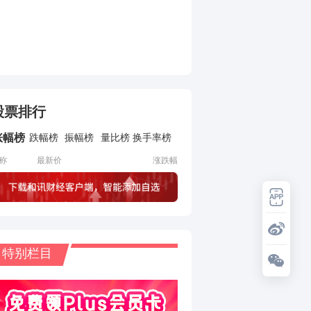
股票排行
涨幅榜
跌幅榜
振幅榜
量比榜
换手率榜
称
最新价
涨跌幅