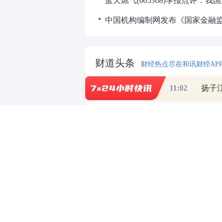
财道头条
财经热点尽在和讯财经AP
11:02
扬子
重磅利好刺激
秦蠡论股专栏 07-
【日报】弹
脱水君 07-15 0
【日报】底
脱水君 07-14 0