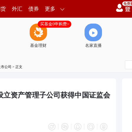
期货
外汇
债券
更多
买基金0申购费>
基金理财
名家直播
上市公司
> 正文
Z)：设立资产管理子公司获得中国证监会