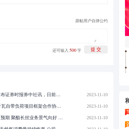
跟帖用户自律公约
500
提 交
还可输入
字
金融APP反诈电子标识服务平台发布证券时报券中社讯，日前，在2023金融街论坛年会成方金融科技论坛暨第三届全球金融科技大会上，国家金融科技风险监控中心（以下简称“风控中心”）会同中国信息通信研究院、中国工商银行、中国农业银行、中国建设银行等银行、度小满科技（北京）有限公司等首批接入机构，联合发布了金融APP反诈电子标识服务平台
2023-11-10
中广核与松原市乾安县签署30万千瓦自带负荷项目框架合作协议证券时报e公司讯，中广核消息，11月9日，中国广核新能源控股有限公司总经理李光明与松原市乾安县委书记林彦章签署30万千瓦自带负荷项目框架合作协议
2023-11-10
新凤鸣(603225)：3Q23业绩提升超预期 聚酯长丝业务景气向好 弹性有望释放
2023-11-10