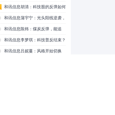
230万元
跌！今天会跌吗？
和讯信息胡清：科技股的反弹如何
对待？
和讯信息蒲宇宁：光头阳线逆袭，
新主线已浮现？周五大盘怎么走？
和讯信息陈炜：煤炭反弹，能追
吗？八月主线看哪？
和讯信息李梦琪：科技普反结束？
和讯信息吕妮蔓：风格开始切换
了，周五干万注意
和讯信息杨玉杰：指数红了，但这
个信号警惕！
和讯信息文太彬：科技连涨3天，
明天会迎来分化？
和讯信息杨德勇：反弹熄火？
0
推荐阅读