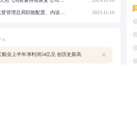
蓝天燃气(605368)季报点评：我国天然气消费量持续恢复 公司前三季度业务稳定增长
2023-11-10
中国机构编制网发布《国家金融监督管理总局职能配置、内设机构和人员编制规定》证券时报网讯，中国机构编制网发布《国家金融监督管理总局职能配置、内设机构和人员编制规定》
2023-11-10
4
5
P
6
江船业上半年净利润54亿元 创历史新高
叠加估值修复预期 主力逆势抄底一只中药龙头股
7
16 07:29
8
9
簧没坏，只是暂时被压住
1
8:13
部区间已探明，但过程不会一帆风顺
7:48