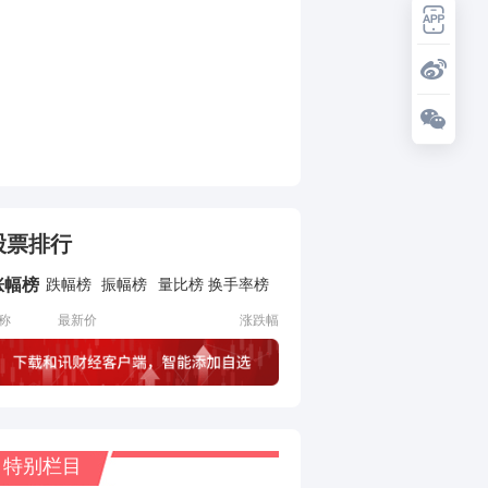
股票排行
涨幅榜
跌幅榜
振幅榜
量比榜
换手率榜
称
最新价
涨跌幅