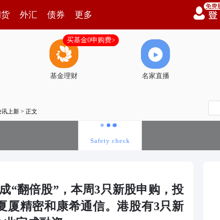
期货
外汇
债券
更多
买基金0申购费>
基金理财
名家直播
快讯上新
> 正文
成“翻倍股”，本周3只新股申购，投
夏厦精密和康希通信。港股有3只新