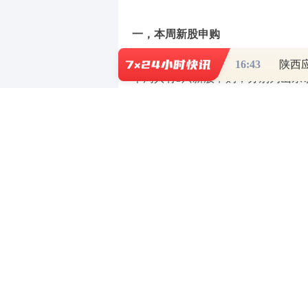
一，本周新股申购
16:43
陕西
本周共有3只新股申购，分别为山东
有限公司、格兰康希通信科技（上海
的参与意见，认为可以参与。华金证
合考虑行业分类、产品功能与应用领
二，本周新股上市
本周A股已有1只
股票
已公布上市计
期。上周有6只新股上市，其中5只成
三，上周A股IPO上会