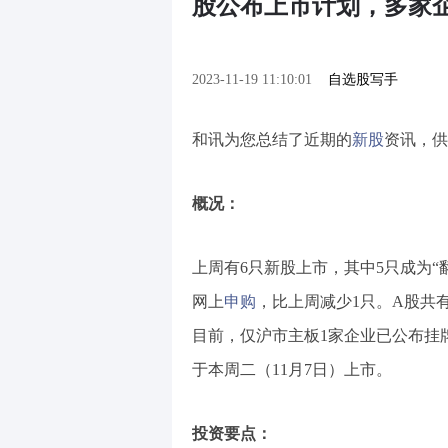
股公布上市计划，多家
2023-11-19 11:10:01
自选股写手
和讯为您总结了近期的
新股
资讯，供
概况：
上周有6只新股上市，其中5只成为“翻
网上
申购
，比上周减少1只。A股共有
目前，仅沪市主板1家企业已公布挂
于本周二（11月7日）上市。
投资要点：