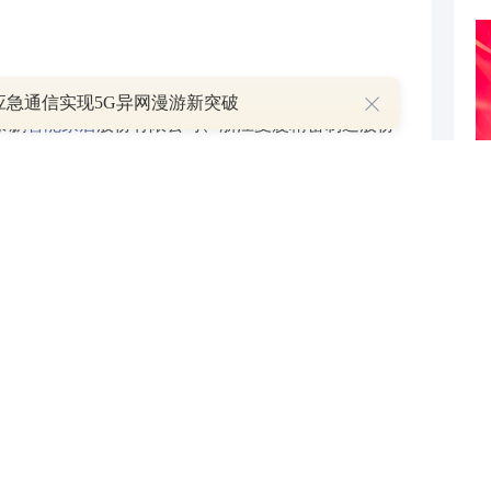
应急通信实现5G异网漫游新突破
泰鹏
智能家居
股份有限公司、浙江夏厦精密制造股份
）股份有限公司。
申万宏源
(
000166
)给出了泰鹏智能
券对夏厦精密、康希通信进行了分析，建议投资者综
域等维度。
划，仍有5家已在网上发行的企业，尚未公布上市日
为“翻倍股”，投资者可关注。