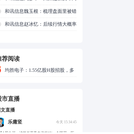
机会
和讯信息魏玉根：梳理盘面里被错
杀的品种
和讯信息赵冰忆：后续行情大概率
0
会以高频震荡作为主要运行形式
推荐阅读
均胜电子：1.55亿股H股招股，多
领域发展势头好
股市直播
图文直播
乐庸竖
今天 15:34:45
.【A股收评：沪指低开高走涨超1%，创新药、医