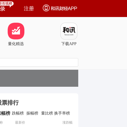
注册
量化精选
下载APP
股票排行
涨幅榜
跌幅榜
振幅榜
量比榜
换手率榜
称
最新价
涨跌幅