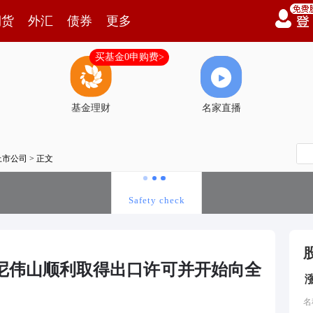
期货
外汇
债券
更多
买基金0申购费>
基金理财
名家直播
上市公司
> 正文
)印尼伟山顺利取得出口许可并开始向全
名