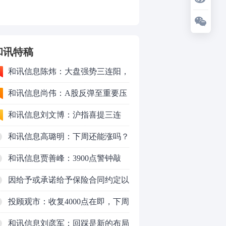
和讯特稿
和讯信息陈炜：大盘强势三连阳，
要加速了吗？
和讯信息尚伟：A股反弹至重要压
力位，新一轮变盘窗口要来了
和讯信息刘文博：沪指喜提三连
阳，情绪持续修复
和讯信息高璐明：下周还能涨吗？
要不要加？
和讯信息贾善峰：3900点警钟敲
响，主力正在暗中布局
因给予或承诺给予保险合同约定以
外的利益，三星财产保险（中国）
投顾观市：收复4000点在即，下周
有限公司被罚款16万元
重点看消费？
和讯信息刘彦军：回踩是新的布局