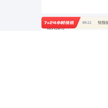
09:22
恒指低
相关推荐
益生股份：11月白羽鸡苗销售收入环
深圳能源：控股股东一致行动人计划
光启技术：控股股东提议以5000
兆新股份：拟以5000万元-1亿元
财道头条
财经热点尽在和讯财经AP