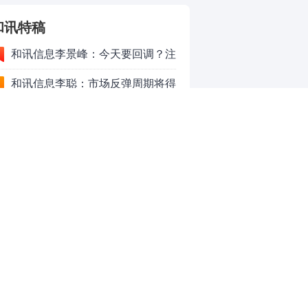
和讯特稿
和讯信息李景峰：今天要回调？注
意这个信号！
和讯信息李聪：市场反弹周期将得
以延长
和讯信息李瑛：亏钱VS赚钱
和讯信息高璐明：黄金大涨！科技
下跌！注意今天这么走！
和讯信息李发亮：科创板反弹走势
表现亮眼
和讯信息文太彬：放量普涨，反弹
空间及应对策略？
和讯信息胡云龙：反转阳线，带来
的改变
和讯信息王海洋：大盘中阳突破
3770，科技持续反弹，秋季行情启
和讯信息盖祎楠：市场放量反攻，