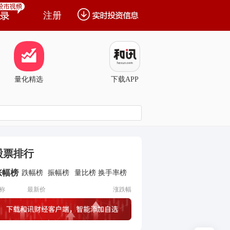
注册
量化精选
下载APP
股票排行
涨幅榜
跌幅榜
振幅榜
量比榜
换手率榜
称
最新价
涨跌幅