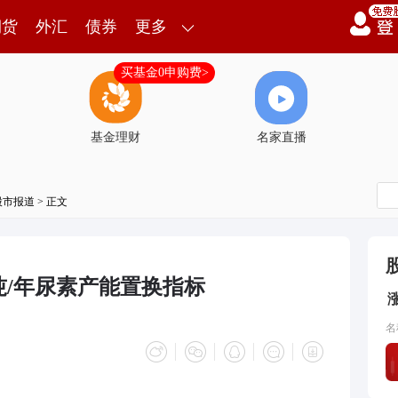
期货
外汇
债券
更多
买基金0申购费>
基金理财
名家直播
股市报道
> 正文
吨/年尿素产能置换指标
名