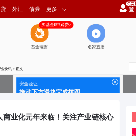
期货
外汇
债券
更多
买基金0申购费>
基金理财
名家直播
行业快讯
> 正文
人商业化元年来临！关注产业链核心