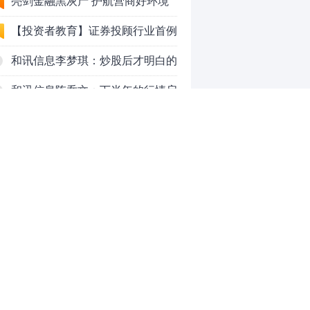
法代理维权敲诈勒索案件
亮剑金融黑灰产 护航营商好环境
——上海普陀严打“代理维权”敲诈
【投资者教育】证券投顾行业首例
犯罪、筑牢金融法治屏障
以敲诈勒索罪定罪的非法代理维权
和讯信息李梦琪：炒股后才明白的
案二审宣判，主犯获刑五年
九个人生道理
和讯信息陈乔文：下半年的行情启
动了
和讯信息张平：A股4连阳后，踏
空怎么办？结构性回补！
和讯信息高璐明：深夜利好！不加
息了？周一还能涨吗？
和讯信息房勇：数据利好，下周一
应对方案
和讯信息代国飞：看懂这3种十字
星k线形态
和讯信息吕妮蔓：下周开盘这三个
0
方向，还有仓位的朋友一定要拿稳
了