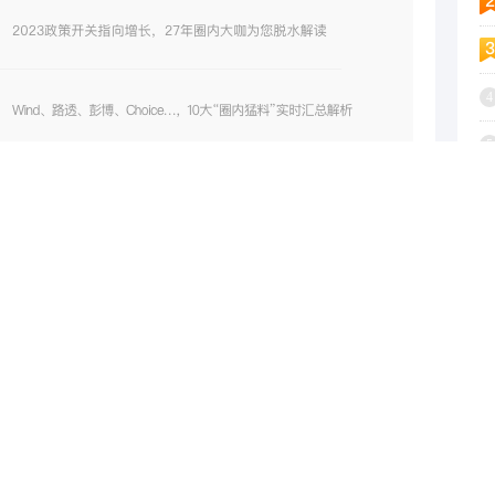
4
5
6
7
8
9
逾百家外资盯上它，机器人概念龙头火了，股价超抗跌！多只华为概念股也亮了
2023-12-16
1
形机器人产品开发有相关性
2023-12-15
工控和机器人系列报告：特斯拉发布OPTIMUS GEN-2 性能和结构优化明显
2023-12-15