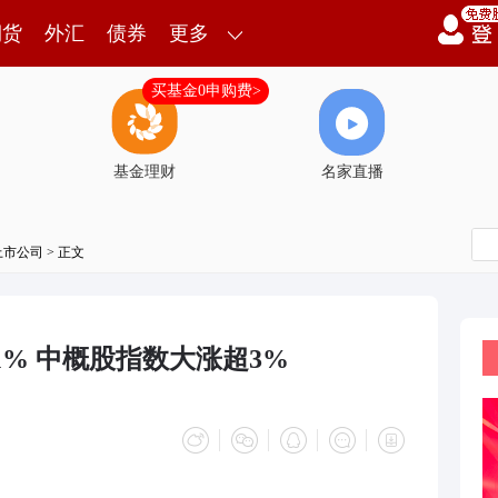
期货
外汇
债券
更多
买基金0申购费>
基金理财
名家直播
上市公司
> 正文
1% 中概股指数大涨超3%