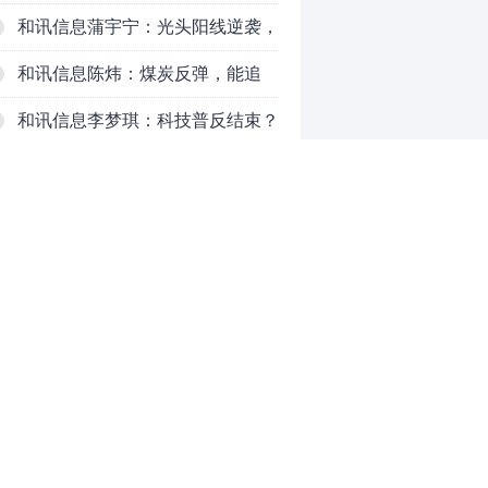
对待？
和讯信息蒲宇宁：光头阳线逆袭，
新主线已浮现？周五大盘怎么走？
和讯信息陈炜：煤炭反弹，能追
吗？八月主线看哪？
和讯信息李梦琪：科技普反结束？
和讯信息吕妮蔓：风格开始切换
了，周五干万注意
和讯信息杨玉杰：指数红了，但这
个信号警惕！
和讯信息文太彬：科技连涨3天，
明天会迎来分化？
和讯信息杨德勇：反弹熄火？
0