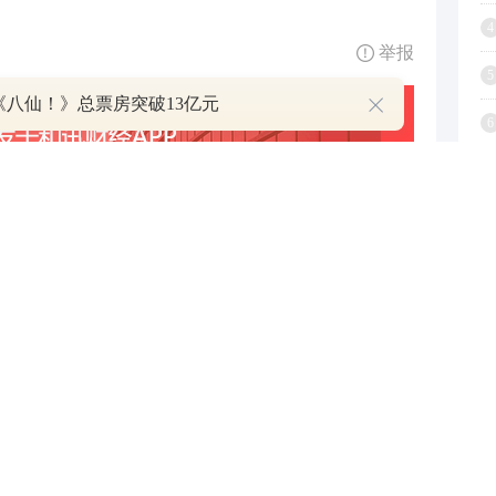
4
举报
5
《八仙！》总票房突破13亿元
6
7
8
9
跟帖用户自律公约
1
500
提 交
还可输入
字