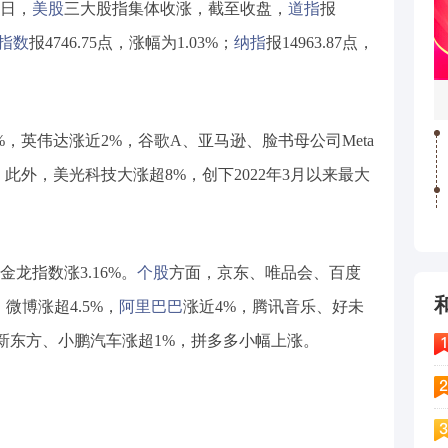
1日，
美股
三大股指集体收涨，截至收盘，
道指
报
0指数
报4746.75点，涨幅为1.03%；
纳指
报14963.87点，
，英伟达涨近2%，谷歌A、亚马逊、脸书母公司Meta
此外，美光科技大涨超8%，创下2022年3月以来最大
龙指数涨3.16%。
个股
方面，京东、唯品会、百度
微博涨超4.5%，
阿里巴巴
涨近4%，腾讯音乐、好未
，新东方、小鹏汽车涨超1%，拼多多小幅上涨。