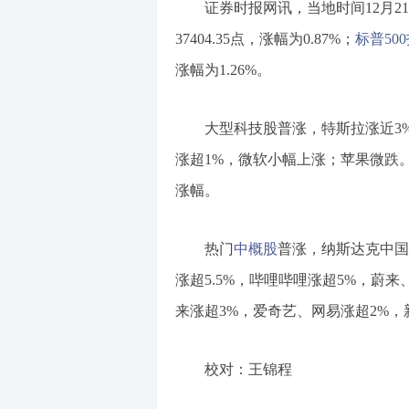
证券时报网讯，当地时间12月2
37404.35点，涨幅为0.87%；
标普50
涨幅为1.26%。
大型科技股普涨，特斯拉涨近3%
涨超1%，微软小幅上涨；苹果微跌。
涨幅。
热门
中概股
普涨，纳斯达克中国金
涨超5.5%，哔哩哔哩涨超5%，蔚来、
来涨超3%，爱奇艺、网易涨超2%
校对：王锦程