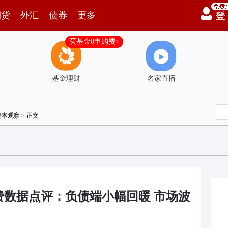
期货
外汇
债券
更多
买基金0申购费>
基金理财
名家直播
资本观察
> 正文
保费数据点评：负债端小幅回暖 市场波