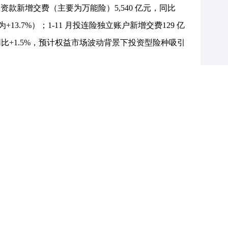
投资款新增交费（主要为万能险）5,540 亿元，同比
值为+13.7%）；1-11 月投连险独立账户新增交费129 亿
连险同比+1.5%，预计权益市场波动背景下投资型险种吸引
非车受年末冲刺业绩影响增长提速：1-11 月财险原
1%（前值为+7.2%），其中车险和非车险原保费收入分别为
5.9%（前值为+5.9%）和+8.5%（前值为+8.6%）。11
5.9%（前值为+5.0%），其中车险原保费收入743亿
），预计增速回落主要为监管强化“报行合一”费用管控带来
入389亿元，同比+6.3%（前值为+1.3%），环比
带来，其中责任险为主要驱动因素，同比15.5%
比下降，存款占比提升：1-11 月保险资金运用余额