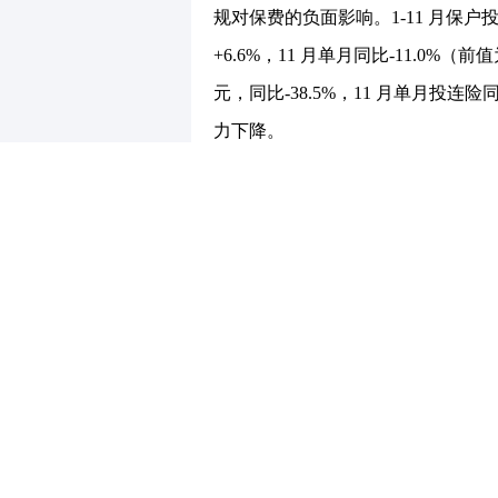
规对保费的负面影响。1-11 月保户
+6.6%，11 月单月同比-11.0%（前
元，同比-38.5%，11 月单月投
力下降。
“报行合一”下车险增长环比放缓，
保费收入14,561 亿元，同比+7.
7,778 亿元和6,782 亿元，同比分别+
月财险原保费收入1,132 亿元，同比+
元，同比+5.7%（前值为+7.0%
行业业务发展更为理性；非车险原保费收
增长提速预计主要为行业冲刺年末业绩
（前值为21.4%）。
11 月资本市场波动加剧导致权益占