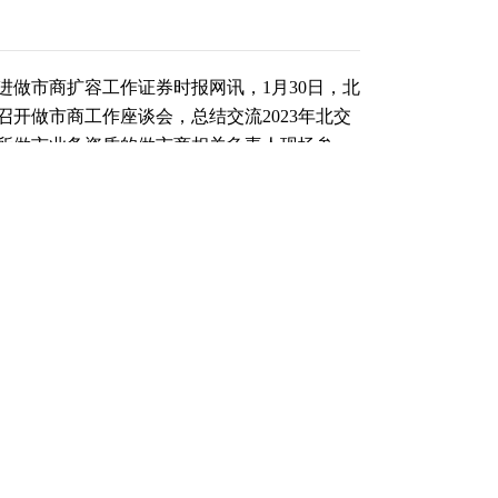
进做市商扩容工作证券时报网讯，1月30日，北
开做市商工作座谈会，总结交流2023年北交
交所做市业务资质的做市商相关负责人现场参
务展望等进行了交流讨论。大家普遍表示，北
供了新领域，后续将在做好业务风险控制的前
交所相关负责人表示，北交所做市业务上线以
规模持续拓展、业务模式逐步丰富，切实发挥
改19条”发布以来，北交所持续推进做市商扩
（责任编辑：贺翀 ）
跟帖用户自律公约