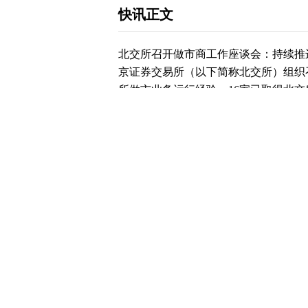
快讯正文
北交所召开做市商工作座谈会：持续推
京证券交易所（以下简称北交所）组织召
所做市业务运行经验。16家已取得北
会。与会做市商围绕做市展业经验、业
交所做市业务为证券公司差异化展业提
提下持续扩大北交所做市业务投入。北
来，各做市商积极履行报价义务、展业
了提供流动性、平抑波动性的效用。“深
容工作，做市商队伍将进一步扩大。
下载和讯APP查看快讯，体验更佳>>
0
写评论
已有
条评论