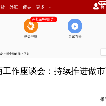
期货
外汇
债券
更多
买基金0申购费>
基金理财
名家直播
7x24小时金融市场
> 正文
商工作座谈会：持续推进做市
推