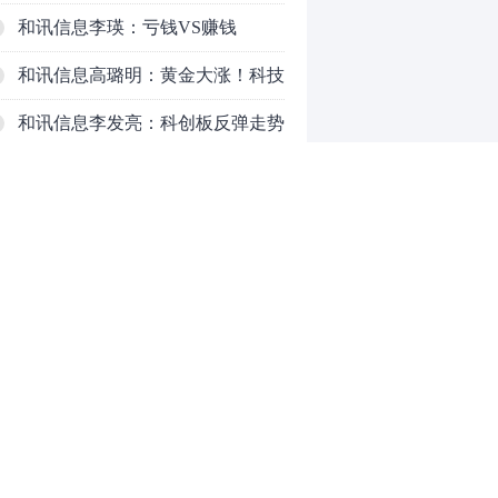
以延长
和讯信息李瑛：亏钱VS赚钱
和讯信息高璐明：黄金大涨！科技
下跌！注意今天这么走！
和讯信息李发亮：科创板反弹走势
表现亮眼
和讯信息文太彬：放量普涨，反弹
空间及应对策略？
和讯信息胡云龙：反转阳线，带来
的改变
和讯信息王海洋：大盘中阳突破
3770，科技持续反弹，秋季行情启
和讯信息盖祎楠：市场放量反攻，
0
动？
科创赛道迎来强势爆发
推荐阅读
均胜电子：1.55亿股H股招股，多