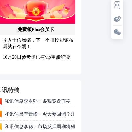
和讯特稿
和讯信息李永熙：多观察盘面变
化，耐心等待成交量放大
和讯信息李景峰：今天要回调？注
意这个信号！
和讯信息李聪：市场反弹周期将得