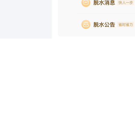
相关推荐
八亿时空：2023年净利润1.08亿元
科林电气：中标1.08亿元南方电
中国铁物：拟1.08亿元收购中铁伊通
银宝山新龙虎榜：营业部净买入1.