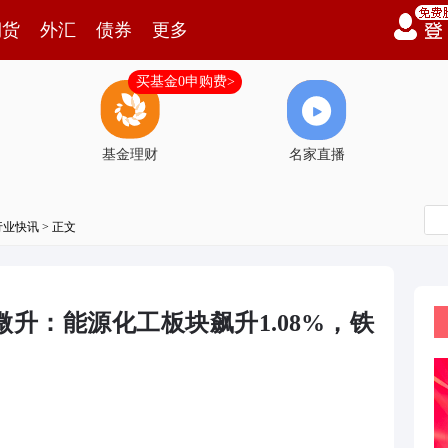
期货
外汇
债券
更多
买基金0申购费>
基金理财
名家直播
行业快讯
> 正文
升：能源化工板块飙升1.08%，铁