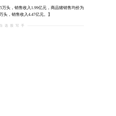
65万头，销售收入1.99亿元，商品猪销售均价为
.84万头，销售收入4.47亿元。】
自选股写手
代表和讯的任何立场，不构成与和讯相关的任何投资建议。在
资产品相关的风险因素，并于需要时咨询专业投资顾问意见。
创性，对此和讯不做任何保证和承诺。
跟帖用户自律公约
500
提 交
还可输入
字