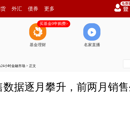
期货
外汇
债券
更多
买基金0申购费>
基金理财
名家直播
7x24小时金融市场
> 正文
售数据逐月攀升，前两月销售