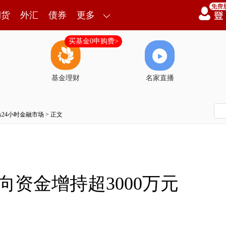
期货
外汇
债券
更多
买基金0申购费>
基金理财
名家直播
7x24小时金融市场
> 正文
向资金增持超3000万元