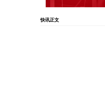
快讯正文
5只科创板股获北向资金增持超3000万
有，截至3月12日，持股量合计为15.8
值合计736.71亿元。沪股通持股量最
辉光电、中国通号紧随其后，沪股通持股量
的有传音控股、中微公司、金山办公等，持
45.54亿元。环比上一交易日变动看，
1.08亿股，环比增加395.66万股
等，分别增持268.15万股、233.46万
居前的有铁建重工、天宜上佳、长远锂科等，
235.94万股。环比变动幅度统计，
环比分别增持53.26%、40.38%、3
阳科技等。