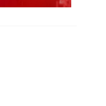
元证券时报网讯，316只科创板股获沪股通持
3亿股，环比上一交易日减少522.30万股，持股市
多的科创板股是晶科能源，最新持有1.24亿股，和
分别为1.08亿股、1.01亿股，持股市值居前
股市值分别为82.88亿元、52.31亿元、
有136股获沪股通增持，和辉光电最新持股量为
，增持量居前的还有中国通号、晶科能源、天合光能
股、143.53万股；沪股通减持的有168只，减持量
减持量分别为398.93万股、284.26万股、
增持幅度居前的有联瑞新材、九联科技、思科瑞，
7.59%；减持幅度居前的有富创精密、聚和材料、鼎