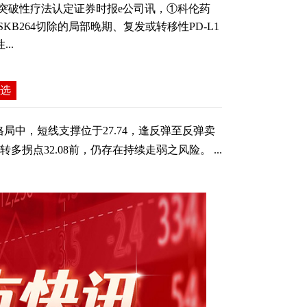
突破性疗法认定证券时报e公司讯，①科伦药
B264切除的局部晚期、复发或转移性PD-L1
..
自选
局中，短线支撑位于27.74，逢反弹至反弹卖
多拐点32.08前，仍存在持续走弱之风险。 ...