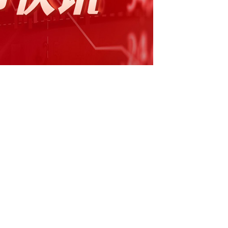
突破性疗法认定证券时报e公司讯，①科伦药
B264切除的局部晚期、复发或转移性PD-L1
破性疗法认定。②豪恩汽电：公司以自有资金向
.5亿元，增资后惠州汽电的注册资本将由5000
仍持有惠州汽电100%股权。
（责任编辑：刘畅 ）