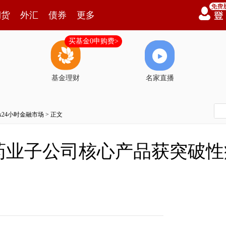
期货
外汇
债券
更多
买基金0申购费>
基金理财
名家直播
7x24小时金融市场
> 正文
药业子公司核心产品获突破性