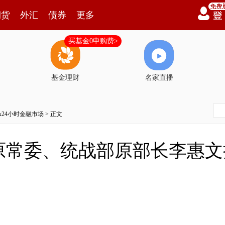
期货
外汇
债券
更多
买基金0申购费>
基金理财
名家直播
7x24小时金融市场
> 正文
原常委、统战部原部长李惠文