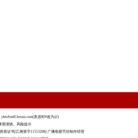
staff.hexun.com(发送时#改为@)
择需谨慎。
风险提示
质证书[乙测资字11513208]
广播电视节目制作经营