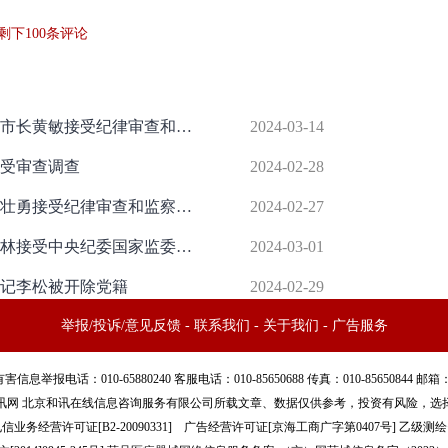
剩下
100
条评论
广东省深圳市委原常委、市政府原副市长黄敏接受纪律审查和监察调查
2024-03-14
受审查调查
2024-02-28
广东省汕尾市委常委、政法委书记陈壮勇接受纪律审查和监察调查
2024-02-27
云南省政府原党组成员、副省长张祖林接受中央纪委国家监委审查调查
2024-03-01
记李松被开除党籍
2024-02-29
举报/投诉/意见反馈
-
联系我们
-
关于我们
-
广告服务
话：010-65880240 客服电话：010-85650688 传真：010-85650844 邮箱：yhts#
讯网 北京和讯在线信息咨询服务有限公司所载文章、数据仅供参考，投资有风险，选
信业务经营许可证[B2-20090331]
广告经营许可证[京海工商广字第0407号]
乙级测绘资