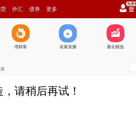
期货
外汇
债券
更多
理财客
名家直播
量化精选
正文
造，请稍后再试！