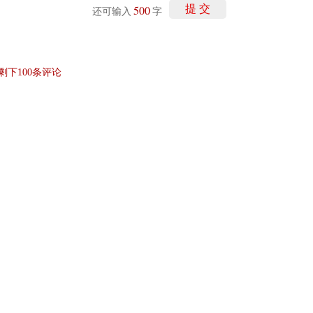
500
提 交
还可输入
字
剩下
100
条评论
讯网无关。和讯网站对文中陈述、观点判断保持中立，不对所包含内容的准确性、可靠
仅作参考，并请自行承担全部责任。
和讯恭候您的意见
-
联系我们
-
关于我们
-
广告服务