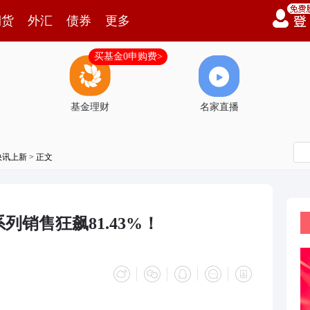
期货
外汇
债券
更多
买基金0申购费>
基金理财
名家直播
快讯上新
> 正文
销售狂飙81.43%！