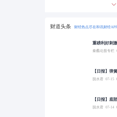
财道头条
财经热点尽在和讯财经AP
重磅利好刺激
秦蠡论股专栏 07-
【日报】弹
脱水君 07-15 0
【日报】底
脱水君 07-14 0