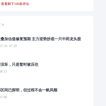
查看剩下
100
条评论
P
叠加估值修复预期 主力逆势抄底一只中药龙头股
16 07:29
簧没坏，只是暂时被压住
8:13
部区间已探明，但过程不会一帆风顺
7:48