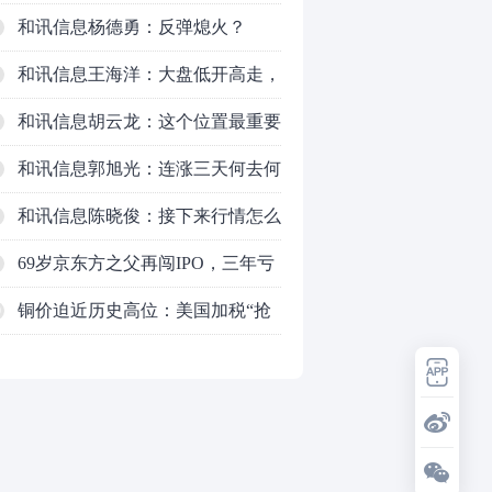
明天会迎来分化？
和讯信息杨德勇：反弹熄火？
和讯信息王海洋：大盘低开高走，
反弹结束了吗？
和讯信息胡云龙：这个位置最重要
的是什么？
和讯信息郭旭光：连涨三天何去何
从？主力思维轻松应对
和讯信息陈晓俊：接下来行情怎么
走？
69岁京东方之父再闯IPO，三年亏
掉49亿
铜价迫近历史高位：美国加税“抢
0
铜”、中国立法保护