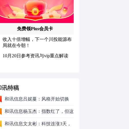
和讯特稿
和讯信息吕妮蔓：风格开始切换
了，周五干万注意
和讯信息杨玉杰：指数红了，但这
个信号警惕！
和讯信息文太彬：科技连涨3天，