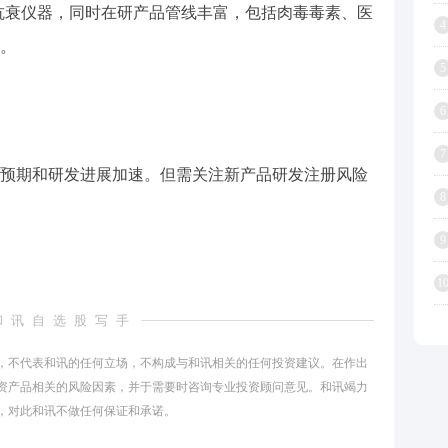
无创抗衰仪器，同时在研产品管线丰富，包括肉毒毒素、医
4
。
5
6
7
预期和研发进展加速。但需关注新产品研发注册风险
8
9
1
和讯自选股写手
，不代表和讯的任何立场，不构成与和讯相关的任何投资建议。在作出
资产品相关的风险因素，并于需要时咨询专业投资顾问意见。和讯竭力
，对此和讯不做任何保证和承诺。