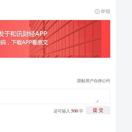
举报
跟帖用户自律公约
500
提 交
还可输入
字