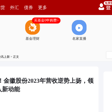
期货
外汇
债券
更多
买基金0申购费>
基金理财
名家直播
快讯上新
> 正文
%！金徽股份2023年营收逆势上扬，领
入新动能