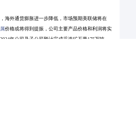
复苏，海外通货膨胀进一步降低，市场预期美联储将在
属
价格或将得到提振，公司主要产品价格和利润将实
024年公司及子公司预计完成采选矿石量175万吨，
润约4亿元，如顺利实现经营计划，将带来营收、利润
，公司营收实现增长，生产量同比也有所提升。
过积极组织生产和推动资源整合等措施，为高质量发展注