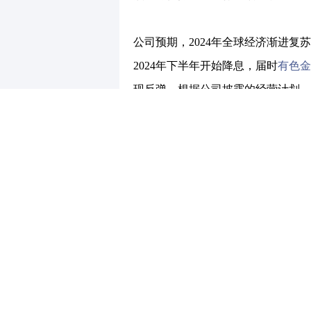
公司预期，2024年全球经济渐进
2024年下半年开始降息，届时
有色金
现反弹。根据公司披露的经营计划，2
实现营业收入约14亿元，实现净利
的双增长。
舆情看点：
1. 金徽股份2023年度报告显示
2. 公司在复杂的外部环境下，通
入了新动能。