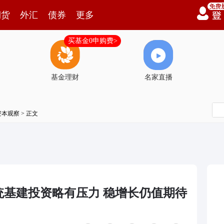
期货
外汇
债券
更多
买基金0申购费>
基金理财
名家直播
资本观察
> 正文
统基建投资略有压力 稳增长仍值期待