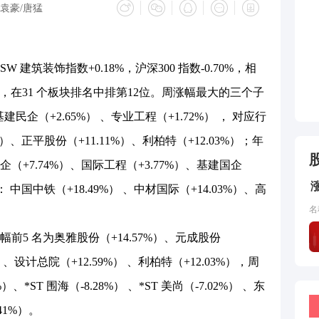
袁豪/唐猛
装饰指数+0.18%，沪深300 指数-0.70%，相
大市，在31 个板块排名中排第12位。周涨幅最大的三个子
建民企（+2.65%） 、专业工程（+1.72%） ， 对应行
）、正平股份（+11.11%）、利柏特（+12.03%）；年
+7.74%）、国际工程（+3.77%）、基建国企
 中国中铁（+18.49%） 、中材国际（+14.03%）、高
名
 名为奥雅股份（+14.57%）、元成股份
） 、设计总院（+12.59%） 、利柏特（+12.03%），周
、*ST 围海（-8.28%） 、*ST 美尚（-7.02%） 、东
.41%）。