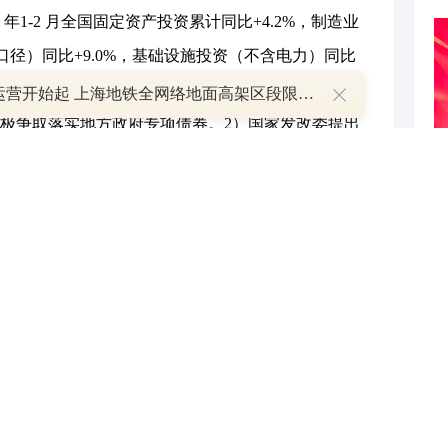
1-2 月全国固定资产投资累计同比+4.2%，制造业
全口径）同比+9.0%，基础设施投资（不含电力）同比
。行业方面，1）水利部指出大力推进水网工程建设，全力
明日运营开始起 上海地铁全网络地面高架区段限速运行
极争取落实地方政府专项债券。2）国家发改委提出
等项目建设和运营。
3 年营业收入39.5 亿元，同比+213%，2023 年
2）中国电建：2024 年1-2 月新签合同 1785.16 亿元，
施股权激励计划，解锁目标值以2023 年净利润为基数，
第二期2025 年年净利润增长率不低于500%。
年经济增长目标强劲的背景下，基建发力空间大，叠加
优势更具配置价值，重点推荐中国中铁、中国铁建，
、中国电建、中国能建，国际工程关注中钢国际、中
工、四川路桥，三大工程重点关注华阳国际、深圳瑞