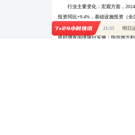
行业主要变化：宏观方面，2024 年
投资同比+9.4%，基础设施投资（
+6.3%。房地产投资同比-9.0%
21:55
抓好增发国债项目实施；指导地方积
最大程度鼓励民营企业参与基础设施
重点公司主要变化：1）建发合诚：202
归母净利润0.66 亿元，同比+16.4%。
同比+2.83%。3）中岩大地：拟实
2024 年净利润增长率不低于300%，
投资分析意见：我们认为，24 
国企改革深化提升，国央企凭借自身
关注中国交建、中国中冶、中国化学
材国际，国企关注上海建工、安徽建