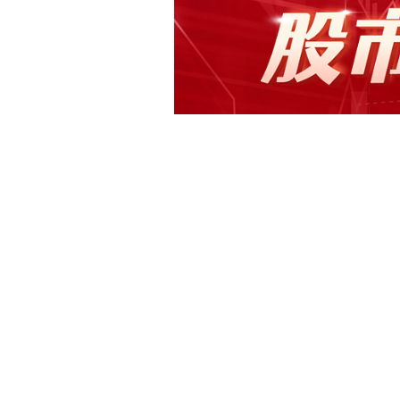
快讯正文
科创新源：控股股东等拟协议转让公司5
(300731)3月26日晚间公告，公
际控制人之一致行动人舟山汇能企业管
公司股份合计650万股，占公司当前总股
基金管理有限公司，每股转让价格为13.