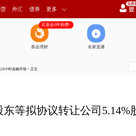
期货
外汇
债券
更多
买基金0申购费>
基金理财
名家直播
7x24小时金融市场
> 正文
东等拟协议转让公司5.14%