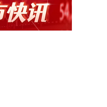
.14%股份证券时报e公司讯，科创新源
司控股股东深圳科创鑫华科技有限公司及控股股东、实
理咨询合伙企业（有限合伙），拟将其持有的
本的5.14%，协议转让给三亚荣盛业私募证券
86元，合计标的股份转让价款为9009万元。