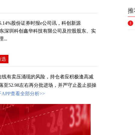
推
.14%股份证券时报e公司讯，科创新源
1
司控股股东深圳科创鑫华科技有限公司及控股股东、实
..
自选
短线有卖压涌现的风险，持仓者应积极逢高减
至52.98左右再分批进场，并严守止盈止损操
开APP查看全部分析>>