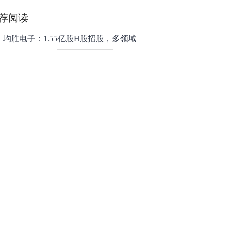
荐阅读
均胜电子：1.55亿股H股招股，多领域
发展势头好