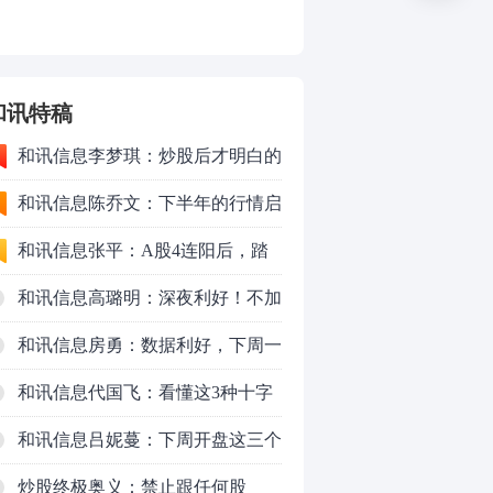
和讯特稿
和讯信息李梦琪：炒股后才明白的
九个人生道理
和讯信息陈乔文：下半年的行情启
动了
和讯信息张平：A股4连阳后，踏
空怎么办？结构性回补！
和讯信息高璐明：深夜利好！不加
息了？周一还能涨吗？
和讯信息房勇：数据利好，下周一
应对方案
和讯信息代国飞：看懂这3种十字
星k线形态
和讯信息吕妮蔓：下周开盘这三个
方向，还有仓位的朋友一定要拿稳
炒股终极奥义：禁止跟任何股