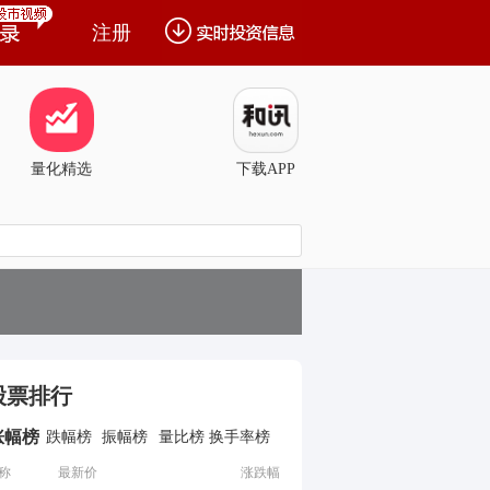
注册
量化精选
下载APP
股票排行
涨幅榜
跌幅榜
振幅榜
量比榜
换手率榜
称
最新价
涨跌幅