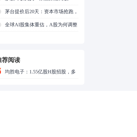
了
票“谈恋爱”
茅台提价后20天：资本市场抢跑，
磨底属于现实
全球AI股集体重估，A股为何调整
0
更深，却率先反弹？
推荐阅读
均胜电子：1.55亿股H股招股，多
领域发展势头好
X24小时
8:57
2026年度大盘票房（含预售）
突破240亿元
8:12
水利部和中国气象局8月8日18