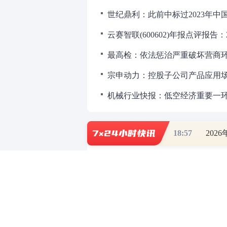
世纪鼎利：此前中标过2023年
最高检：依法惩治严重破坏营商
宗申动力：控股子公司产品应用
机械行业快报：低空经济重要一环
18:57
202
财道头条
财经热点尽在和讯财经AP
重磅利好刺激
秦蠡论股专栏 07-
【日报】弹