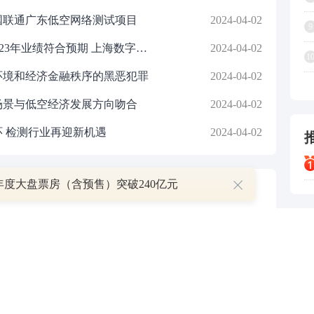
中国联通广东低空网络测试项目
2024-04-02
9
云赛智联(600602)年报点评报告：23年业绩符合预期 上海数字经济核心平台空间广阔
2024-04-02
1
环境和经济金融秩序的黑恶犯罪
2024-04-02
场景与低空经济发展方向吻合
2024-04-02
 检测行业再迎新机遇
2024-04-02
6年度大盘票房（含预售）突破240亿元
P
7
叠加估值修复预期 主力逆势抄底一只中药龙头股
1
16 07:29
1
簧没坏，只是暂时被压住