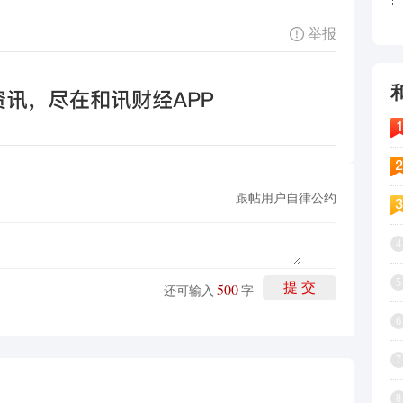
举报
跟帖用户自律公约
4
5
500
提 交
还可输入
字
6
7
8