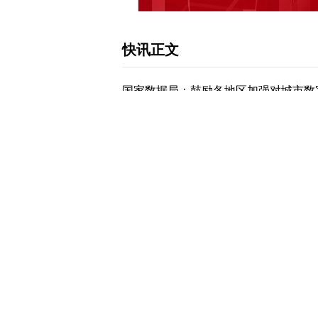
快讯正文
国家数据局：鼓励各地区加强对城市数
券时报网讯，国家数据局4月2日向社
出，强化要素保障。鼓励各地区在依法
道，加强对城市数字化转型的资金支持
设，加强复合型城市全域数字化转型人
术、城市设施智慧管理等专业，扩大相
下载和讯APP查看快讯，体验更佳>>
写评论
已有
条评论