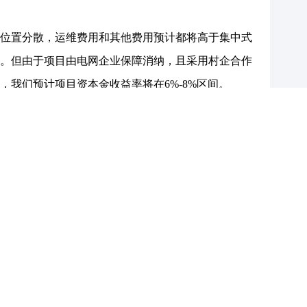
置分散，运维费用和其他费用预计都将高于集中式
。但由于项目由电网企业保障消纳，且采用村企合作
，我们预计项目资本金收益率将在6%-8%区间。
噪声问题增加政策推进风险风电下乡最早于2022
进新时代新能源高质量发展的实施方案》提出，后续推
性，配套基础设施薄弱、环境保护等问题，其中环境
，噪音大，对土地和鸟类影响较大，建成前难以完全
投产后由于环境问题被迫拆除的情况，风电下乡更贴
项目可开发土地资源（尤其是中东部省份）正在快
了长期成长性并提高了天花板，产业链上下都将收
期过去后，风电的以大代小和下乡项目将成为行业新