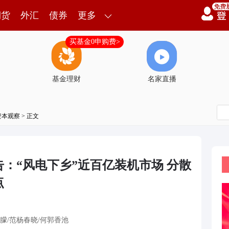
期货
外汇
债券
更多
买基金0申购费>
基金理财
名家直播
资本观察
> 正文
：“风电下乡”近百亿装机市场 分散
点
朦/范杨春晓/何郭香池