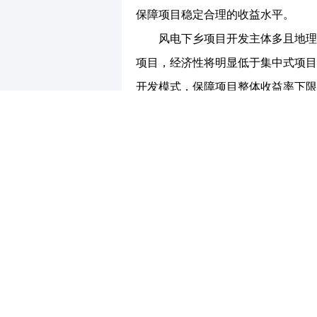
保障项目稳定合理的收益水平。
风电下乡项目开发主体多且地理位
项目，经济性将明显低于集中式项目
开发模式，保障项目整体收益率下限
项目经济性低、配套设置弱、环境及
年5 月国务院办公厅转型《关于促
进情况并不理想，主要原因在于经济
保护最为棘手。风电项目占地面积大
预测其影响，在实际开发中存在项目
近村民，对应问题更为严重。
投资建议：随着新能源快速增长，
速枯竭，而风电下乡政策为行业提供
益。我们预计在集中式项目开发高峰