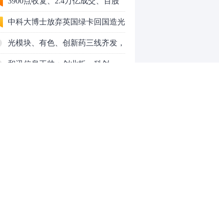
3900点收复、2.4万亿成交、百股
涨停！8月行情变了？
中科大博士放弃英国绿卡回国造光
量子芯片，要IPO了
光模块、有色、创新药三线齐发，
本周A股画风突变你跟上了吗？
和讯信息王帅：创业板、科创
50VS银行，底部区间与顶部区间
和讯信息郭磊：不是所有的顶底分
型都是顶底！
和讯信息石路：还在看消息炒股
吗？
上海警方成功侦破一起金融领域非
法代理维权敲诈勒索案件
亮剑金融黑灰产 护航营商好环境
——上海普陀严打“代理维权”敲诈
【投资者教育】证券投顾行业首例
0
犯罪、筑牢金融法治屏障
以敲诈勒索罪定罪的非法代理维权
案二审宣判，主犯获刑五年