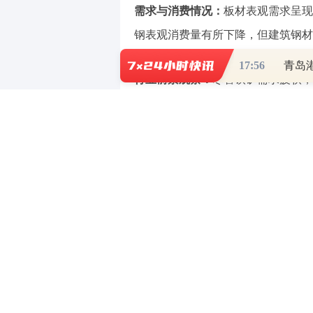
需求与消费情况：
板材表观需求呈现
钢表观消费量有所下降，但建筑钢材
17:56
青岛
行业前景观察：
尽管铁矿需求疲软，
注钢铁需求回暖的幅度以及原料价格
关注标的：
投资者可关注一些钢铁公
求、钢价波动和原材料价格变动的风
风险提示：以上内容仅作为作者或者嘉宾的观点
任何投资决定前，投资者应根据自身情况考虑投