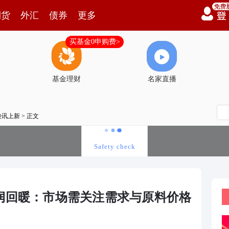
期货
外汇
债券
更多
买基金0申购费>
基金理财
名家直播
快讯上新
> 正文
润回暖：市场需关注需求与原料价格