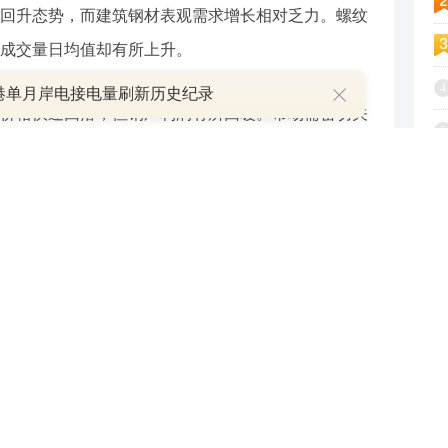
回升态势，而建筑钢材表观需求增长相对乏力。螺纹
成交量日均值却有所上升。
4
港单月岸电接电量刷新历史纪录
价格快速回落，但钢厂利润有所回暖。市场需密切关
5
的压力。
6
司以及高温合金等相关企业，但需谨慎评估下游需
7
险。
8
9
1
和讯自选股写手
，不代表和讯的任何立场，不构成与和讯相关的任何投资建议。在作出
资产品相关的风险因素，并于需要时咨询专业投资顾问意见。和讯竭力