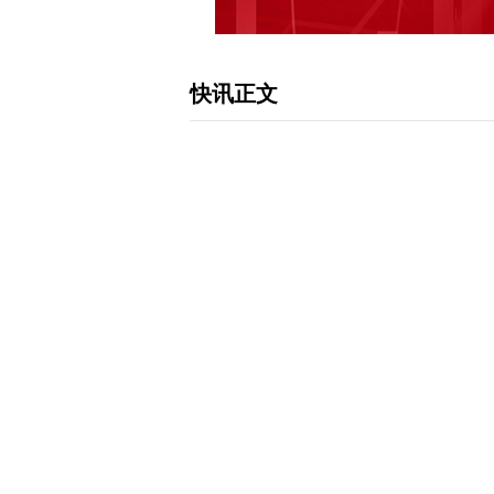
快讯正文
山东黄金：预计一季度净利润同比增加48.
(600547)4月11日晚间公告，公司
润为6.5亿元至7.5亿元，同比增加48.1
本增效，通过科技创新、工艺优化、资
细化管理水平，提高经营效率，稳定生产
行以及并购银泰黄金，也对公司利润上
下载和讯APP查看快讯，体验更佳>>
写评论
已有
条评论