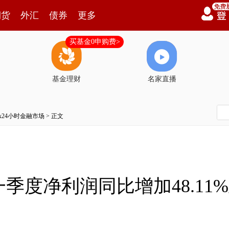
期货
外汇
债券
更多
买基金0申购费>
基金理财
名家直播
7x24小时金融市场
> 正文
度净利润同比增加48.11%到