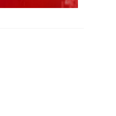
11%到70.9%证券时报e公司讯，山东黄金
预计2024年第一季度实现归属于母公司所有者的净利
1%到70.9%。2024年第一季度，公司持续深化降
产盘活、集中采购、政策创效等方式，提升精
成本；同时，2024年一季度黄金价格持续上
涨起到了积极促进作用。
（责任编辑：刘静 HZ010 ）
跟帖用户自律公约