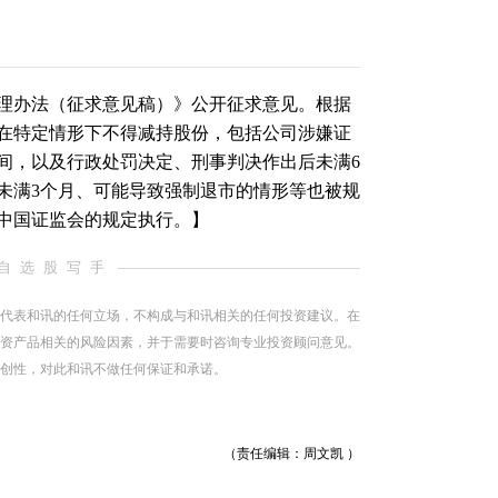
理办法（征求意见稿）》公开征求意见。根据
在特定情形下不得减持股份，包括公司涉嫌证
间，以及行政处罚决定、刑事判决作出后未满6
未满3个月、可能导致强制
退市
的情形等也被规
中国证监会的规定执行。】
自选股写手
代表和讯的任何立场，不构成与和讯相关的任何投资建议。在
资产品相关的风险因素，并于需要时咨询专业投资顾问意见。
创性，对此和讯不做任何保证和承诺。
（责任编辑：周文凯 ）