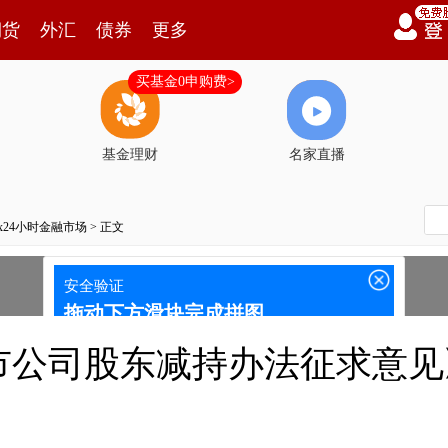
期货
外汇
债券
更多
买基金0申购费>
基金理财
名家直播
7x24小时金融市场
> 正文
市公司股东减持办法征求意见