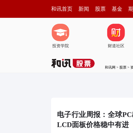
和讯首页
新闻
股票
基金
投资学院
财道社区
和讯网
>
股票
>
电子行业周报：全球P
LCD面板价格稳中有进