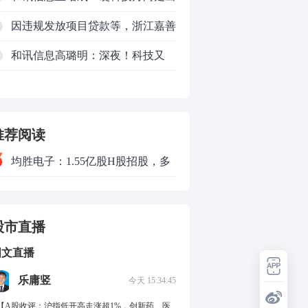
了一波力度较强的反弹
因违规发放项目贷款等，浙江嘉善
农村商业银行股份有限公司被罚款
和讯信息高璐明：深夜！科技又
0
230万元
跌！今天会跌吗？
推荐阅读
均胜电子：1.55亿股H股招股，多
领域发展势头好
股市直播
图文直播
乐庸竖
今天 15:34:45
.【A股收评：沪指低开高走涨超1%，创新药、医