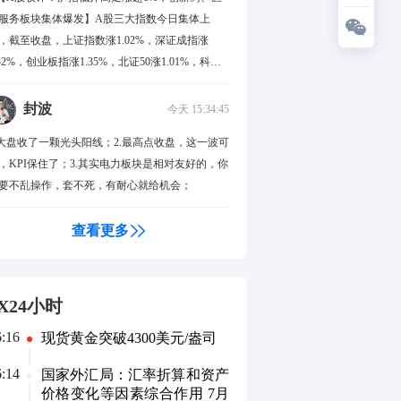
服务板块集体爆发】A股三大指数今日集体上
，截至收盘，上证指数涨1.02%，深证成指涨
.42%，创业板指涨1.35%，北证50涨1.01%，科创
0指数涨2.51%。全市场成交额26834亿元，较上日
量1359亿元，全市场超2800只个股上涨。板块题
封波
今天 15:34:45
上，医疗服务、元件、创新药、PCB概念、电子
.大盘收了一颗光头阳线；2.最高点收盘，这一波可
学品板块涨幅居前；数字货币、软件开发、游
，KPI保住了；3.其实电力板块是相对友好的，你
、数据安全、移动支付板块跌幅居前。盘面上，
要不乱操作，套不死，有耐心就给机会；
新药板块低开高走，持续爆发，博腾股份、百普
斯、瑞康医药、哈三联、百花医药等十余股涨
查看更多
，药石科技、皓元医药、华兰医药等十余股涨超
0%。PCB概念板块亦表现强势，一博科技、宝鼎
技、景旺电子、生益电子、红板科技等十余股涨
，胜宏科技、南亚新材、中富电路、铜冠铜箔涨
X24小时
居前。电子化学品板块震荡走高，方邦股份涨
6:16
现货黄金突破4300美元/盎司
，唯特偶、莱特广电、天承科技、宏昌电子涨幅
前。数字货币板块表现低迷，吉大正元、高伟
6:14
国家外汇局：汇率折算和资产
、天融信跌幅居前。游戏板块回调，大晟文化、
价格变化等因素综合作用 7月