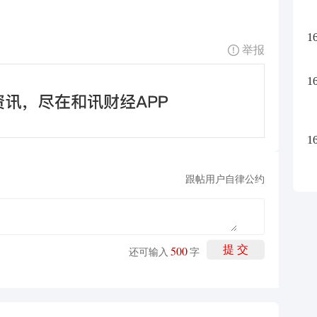
凯
跟
1
举报
1
1
跟帖用户自律公约
500
提 交
还可输入
字