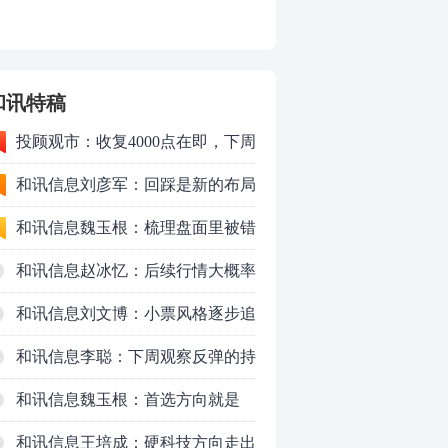
和讯特稿
投顾观市：收复4000点在即，下周
重点看消费？
和讯信息刘彦军：回踩是新的布局
机会
和讯信息魏玉根：梳理盘面里被错
杀的品种
和讯信息赵冰忆：后续行情大概率
会以高频震荡作为主要运行形式
和讯信息刘文博：小票风格逐步追
上了大票上涨节奏
和讯信息李聪：下周观察反弹的持
续时长、最终反弹高度
和讯信息魏玉根：首选方向就是
PCB
和讯信息王培成：硬科技方向走出