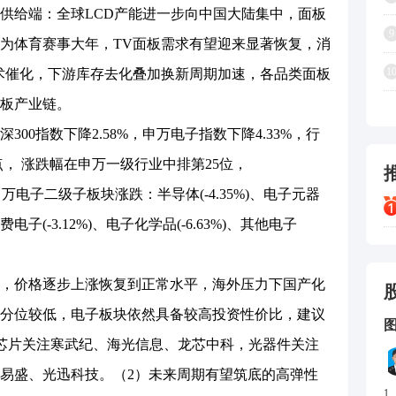
供给端：全球LCD产能进一步向中国大陆集中，面板
9
为体育赛事大年，TV面板需求有望迎来显著恢复，消
1
技术催化，下游库存去化叠加换新周期加速，各品类面板
板产业链。
0指数下降2.58%，申万电子指数下降4.33%，行
分点， 涨跌幅在申万一级行业中排第25位，
日，申万电子二级子板块涨跌：半导体(-4.35%)、电子元器
、消费电子(-3.12%)、电子化学品(-6.63%)、其他电子
价格逐步上涨恢复到正常水平，海外压力下国产化
分位较低，电子板块依然具备较高投资性价比，建议
力芯片关注寒武纪、海光信息、龙芯中科，光器件关注
易盛、光迅科技。（2）未来周期有望筑底的高弹性
1