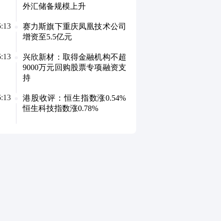
撒文化盘中跌停，盛天网络、中青宝、电魂网络
外汇储备规模上升
跌。；2.稳了稳了；3.今天就聊到这吧，下周见；
6:13
赛力斯旗下重庆凤凰技术公司
增资至5.5亿元
6:13
兴欣新材：取得金融机构不超
9000万元回购股票专项融资支
持
6:13
港股收评：恒生指数涨0.54%
恒生科技指数涨0.78%