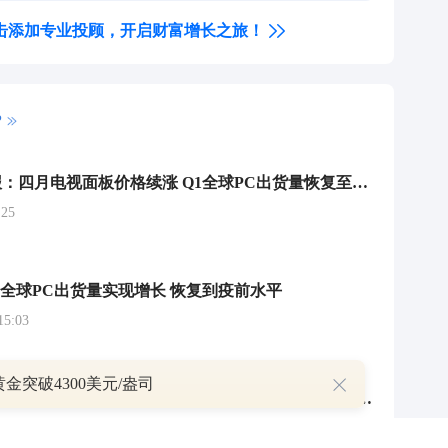
击添加专业投顾，开启财富增长之旅！
P
电子行业周报：四月电视面板价格续涨 Q1全球PC出货量恢复至疫前水平
25
度全球PC出货量实现增长 恢复到疫前水平
5:03
金突破4300美元/盎司
2024年Q1全球PC市场逆势上扬3.2%，笔记本出货量激增4.2%领跑复苏！
3:36