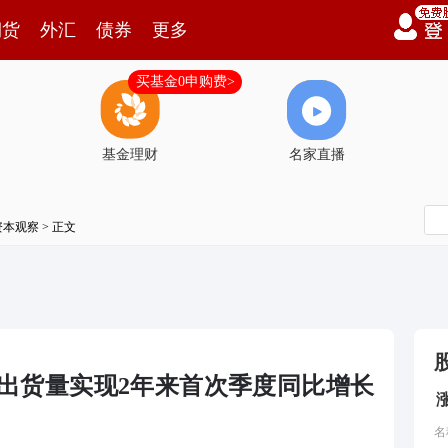
期货
外汇
债券
更多
买基金0申购费>
基金理财
名家直播
资本观察
> 正文
C出货量实现2年来首次季度同比增长
名