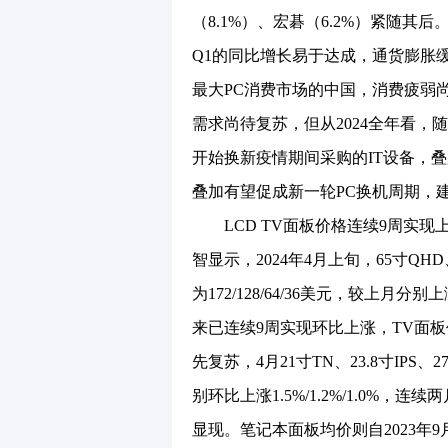
（8.1%）、宏碁（6.2%）紧随其
Q1的同比增长易于达成，通货膨胀
最大PC消费市场的中国，消费疲弱
需求尚待复苏，但从2024全年看，
开始换新疫情期间采购的IT设备，叠加
叠加有望促成新一轮PC换机周期，
LCD TV面板价格连续9周实现上涨
智显示，2024年4月上旬，65寸QHD、
为172/128/64/36美元，较上月分别上涨
来已连续9周实现环比上涨，TV面
先复苏，4月21寸TN、23.8寸IPS、2
别环比上涨1.5%/1.2%/1.0%
显现。笔记本面板均价则自2023年