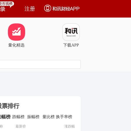
注册
量化精选
下载APP
股票排行
涨幅榜
跌幅榜
振幅榜
量比榜
换手率榜
称
最新价
涨跌幅