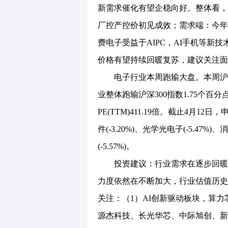
新需求催化有望企稳向好。整体看，
厂控产控价初见成效；需求端：今年
费电子受益于AIPC，AI手机等新
价格有望持续回暖复苏，建议关注面
电子行业本周跑输大盘。本周沪深30
业整体跑输沪深300指数1.75个百
PE(TTM)411.19倍。截止4月12
件(-3.20%)、光学光电子(-5.47%)
(-5.57%)。
投资建议：行业需求在逐步回暖，
力度依然在不断加大，行业估值历史
关注：（1）AI创新驱动板块，算
源杰科技、长光华芯、中际旭创、新