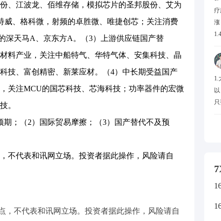
份、江波龙、佰维存储，模拟芯片的圣邦股份、艾为
疗
思特威、格科微，射频的卓胜微、唯捷创芯；关注消费
涨
1
D的深天马A、京东方A。（3）上游供应链国产替
5
材料产业，关注中船特气、华特气体、安集科技、晶
放
材
科技、富创精密、新莱应材。（4）中长期受益国产
1
化
，关注MCU的国芯科技、芯海科技；功率器件的宏微
以
戏
只
技。
创
赛
期；（2）国际贸易摩擦；（3）国产替代不及预
停
1
科
，不代表和讯网立场。投资者据此操作，风险请自
停
7
幅
1
停
居
1
点，不代表和讯网立场。投资者据此操作，风险请自
达