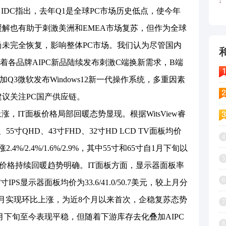
后。IDC指出，去年Q1是全球PC市场历史低点，使今年
缓解也有助于刺激美洲和EMEA市场复苏，但作为全球
尚未完全恢复，影响整体PC市场。我们认为尽管国内
随着各品牌AIPC新品陆续发布刺激C端换新需求，B端
Q3微软发布Windows12新一代操作系统，多重因素
建议关注PC国产供应链。
，IT面板价格局部回暖态势显现。根据WitsView睿
55寸QHD、43寸FHD、32寸HD LCD TV面板均价
4
2.4%/2.4%/1.6%/2.9%，其中55寸和65寸自1月下旬以
5
板价格持续回暖趋势明确。IT面板方面，显示器面板率
6
7寸IPS显示器面板均价为33.6/41.0/50.7美元，较上月分
，连续两月实现环比上涨，为近8个月以来首次，企稳复苏态势
7
9月下旬至今表现平稳，但随着下游库存去化叠加AIPC
8