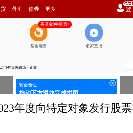
期货
外汇
债券
更多
买基金0申购费>
基金理财
名家直播
7x24小时金融市场
> 正文
023年度向特定对象发行股