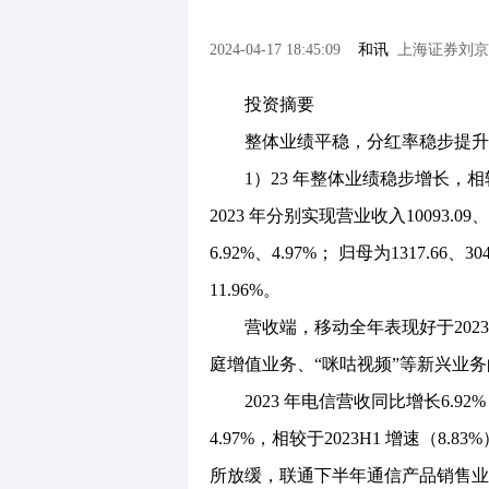
2024-04-17 18:45:09
和讯
上海证券刘京
投资摘要
整体业绩平稳，分红率稳步提升
1）23 年整体业绩稳步增长，相
2023 年分别实现营业收入10093.09、5
6.92%、4.97%； 归母为1317.66、3
11.96%。
营收端，移动全年表现好于2023H
庭增值业务、“咪咕视频”等新兴业
2023 年电信营收同比增长6.92
4.97%，相较于2023H1 增速（
所放缓，联通下半年通信产品销售业务