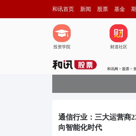
和讯首页
新闻
股票
基金
投资学院
财道社区
和讯网
>
股票
>
通信行业：三大运营商2
向智能化时代