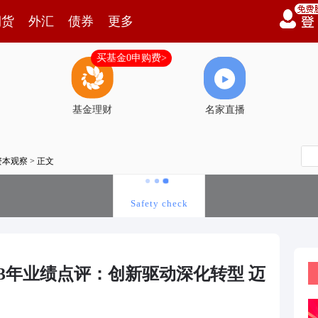
期货
外汇
债券
更多
买基金0申购费>
基金理财
名家直播
资本观察
> 正文
3年业绩点评：创新驱动深化转型 迈