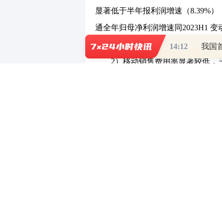
显著低于半年报利润增速（8.39%
通全年归母净利润增速同2023H1
半年折旧及摊销增速放缓，全年折旧及摊销
14:12
我国
2）移动销售费用率显著较低，三
2023 年移动、电信、联通销售费用率
别为5.55%、7.03%、6.44%
研发投入，提升研发能力和核心技术。移
0.74%、0.30%，2023 年已提升至2
为58.70%、23.59%、18.48%。
3）高度重视股东回报，分红派现力
别提升至71%、70.1%、50.5%，股
示将继续提升分红派息力度。移动、电
逐步提升至当年股东应占利润的75%