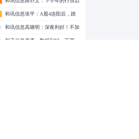
九个人生道理
和讯信息陈乔文：下半年的行情启
动了
和讯信息张平：A股4连阳后，踏
空怎么办？结构性回补！
和讯信息高璐明：深夜利好！不加
息了？周一还能涨吗？
和讯信息房勇：数据利好，下周一
应对方案
和讯信息代国飞：看懂这3种十字
星k线形态
和讯信息吕妮蔓：下周开盘这三个
方向，还有仓位的朋友一定要拿稳
炒股终极奥义：禁止跟任何股
了
票“谈恋爱”
茅台提价后20天：资本市场抢跑，
磨底属于现实
全球AI股集体重估，A股为何调整
0
更深，却率先反弹？