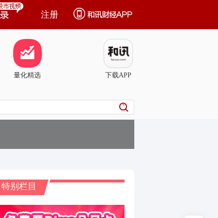
注册
量化精选
下载APP